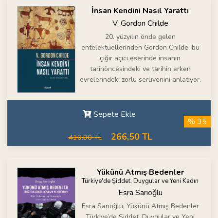
İnsan Kendini Nasıl Yarattı
V. Gordon Childe
20. yüzyılın önde gelen
entelektüellerinden Gordon Childe, bu
çığır açıcı eserinde insanın
tarihöncesindeki ve tarihin erken
evrelerindeki zorlu serüvenini anlatıyor.
Sepete Ekle
% 35
266,50 TL
410,00 TL
Yükünü Atmış Bedenler
Türkiye'de Şiddet, Duygular ve Yeni Kadın
Esra Sarıoğlu
Esra Sarıoğlu, Yükünü Atmış Bedenler
Türkiye’de Şiddet, Duygular ve Yeni