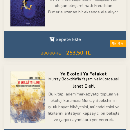
oluşan eleştirel hattı Freud’dan
Butler’a uzanan bir eksende ele alıyor.
Sepete Ekle
% 35
253,50 TL
390,00 TL
Ya Ekoloji Ya Felaket
Murray Bookchin'in Yaşamı ve Mücadelesi
Janet Biehl
Bu kitap, ademimerkeziyetçi toplum ve
ekoloji kuramcısı Murray Bookchin’in
ışıltılı hayat hikâyesini, mücadelesini ve
fikirlerini anlatıyor; kapsayıcı bir bakışla
ve çarpıcı ayrıntılara yer vererek.