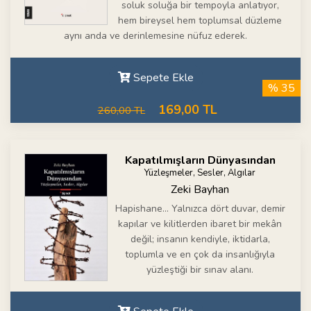
soluk soluğa bir tempoyla anlatıyor,
hem bireysel hem toplumsal düzleme
aynı anda ve derinlemesine nüfuz ederek.
Sepete Ekle
% 35
169,00 TL
260,00 TL
Kapatılmışların Dünyasından
Yüzleşmeler, Sesler, Algılar
Zeki Bayhan
Hapishane… Yalnızca dört duvar, demir
kapılar ve kilitlerden ibaret bir mekân
değil; insanın kendiyle, iktidarla,
toplumla ve en çok da insanlığıyla
yüzleştiği bir sınav alanı.