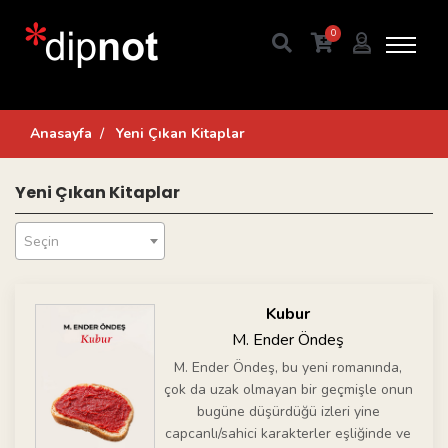
0
Anasayfa
Yeni Çıkan Kitaplar
Yeni Çıkan Kitaplar
Seçin
Kubur
M. Ender Öndeş
M. Ender Öndeş, bu yeni romanında,
çok da uzak olmayan bir geçmişle onun
bugüne düşürdüğü izleri yine
capcanlı/sahici karakterler eşliğinde ve