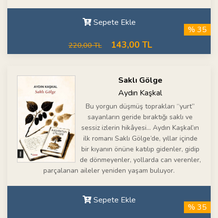
Sepete Ekle
% 35
143,00 TL
220,00 TL
Saklı Gölge
Aydın Kaşkal
Bu yorgun düşmüş toprakları “yurt”
sayanların geride bıraktığı saklı ve
sessiz izlerin hikâyesi... Aydın Kaşkal’ın
ilk romanı Saklı Gölge’de, yıllar içinde
bir kıyanın önüne katılıp gidenler, gidip
de dönmeyenler, yollarda can verenler,
parçalanan aileler yeniden yaşam buluyor.
Sepete Ekle
% 35