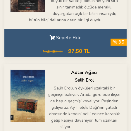
büyük bir sanatçı olmasının yanı sıra
sınır tanımadık ölçüde meraklı,
duyargaları açık bir bilim insanıydı;
bütün bilgi dallarına derin bir ilgi duydu.
Sepete Ekle
% 35
97,50 TL
150,00 TL
Adlar Ağacı
Salih Erol
Salih Erol’un öyküleri uzaktaki bir
geçmişe bakıyor. Arada gözü bize ilişse
de hep o geçmişi kovalıyor. Peşinden
gidiyoruz. Ay, Helqîs Dağı’nın çatallı
zirvesinde kendini belli edince karanlık
gelip kapıya dayanıyor, tüm uzakları
siliyor.