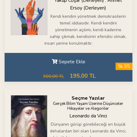
Yakup Coşar (Derleyen)
Ahmet
,
Ersoy (Derleyen)
Kendi kendini yönetmek demokrasilerin
temel iddiasıdır. Kendi kendini
yönetmenin açılımı, kendi kaderine
sahip çıkmak, kendisinin efendisi olmak,
insan yerine konulmaktır.
Sepete Ekle
% 35
195,00 TL
300,00 TL
Seçme Yazılar
Gerçek Bilim Yaşam Üzerine Düşünceler
Hikayeler ve Alegoriler
Leonardo da Vinci
Dünyanın görüp görebileceği en büyük
dehalardan biri olan Leonardo da Vinci,