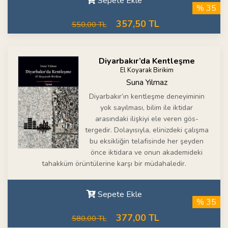
Sepete Ekle
% 35
357,50 TL
550,00 TL
Diyarbakır’da Kentleşme
El Koyarak Birikim
Suna Yılmaz
Diyarbakır’ın kentleşme deneyiminin
yok sayılması, bilim ile iktidar
arasındaki ilişkiyi ele veren gös-
tergedir. Dolayısıyla, elinizdeki çalışma
bu eksikliğin telafisinde her şeyden
önce iktidara ve onun akademideki
tahakküm örüntülerine karşı bir müdahaledir.
Sepete Ekle
% 35
377,00 TL
580,00 TL