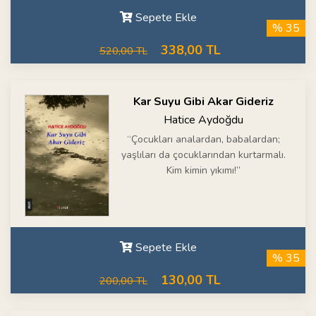
Sepete Ekle
% 35
338,00 TL
520,00 TL
Kar Suyu Gibi Akar Gideriz
Hatice Aydoğdu
“Çocukları analardan, babalardan;
yaşlıları da çocuklarından kurtarmalı.
Kim kimin yıkımı!”
Sepete Ekle
% 35
130,00 TL
200,00 TL