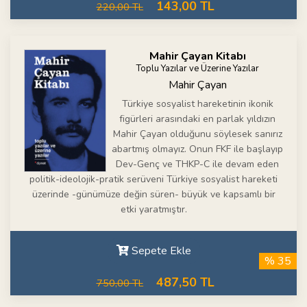
143,00 TL
220,00 TL
Mahir Çayan Kitabı
Toplu Yazılar ve Üzerine Yazılar
Mahir Çayan
Türkiye sosyalist hareketinin ikonik
figürleri arasındaki en parlak yıldızın
Mahir Çayan olduğunu söylesek sanırız
abartmış olmayız. Onun FKF ile başlayıp
Dev-Genç ve THKP-C ile devam eden
politik-ideolojik-pratik serüveni Türkiye sosyalist hareketi
üzerinde -günümüze değin süren- büyük ve kapsamlı bir
etki yaratmıştır.
Sepete Ekle
% 35
487,50 TL
750,00 TL