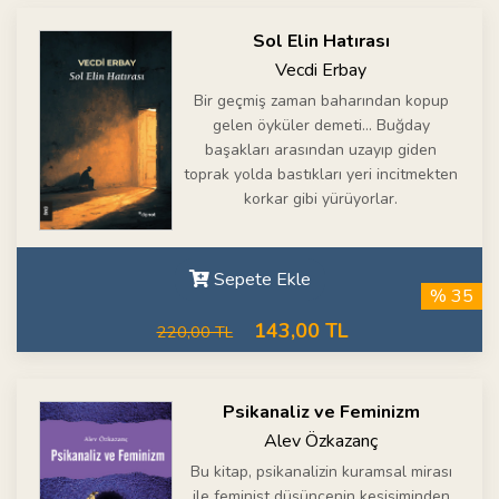
Sol Elin Hatırası
Vecdi Erbay
Bir geçmiş zaman baharından kopup
gelen öyküler demeti… Buğday
başakları arasından uzayıp giden
toprak yolda bastıkları yeri incitmekten
korkar gibi yürüyorlar.
Sepete Ekle
% 35
143,00 TL
220,00 TL
Psikanaliz ve Feminizm
Alev Özkazanç
Bu kitap, psikanalizin kuramsal mirası
ile feminist düşüncenin kesişiminden