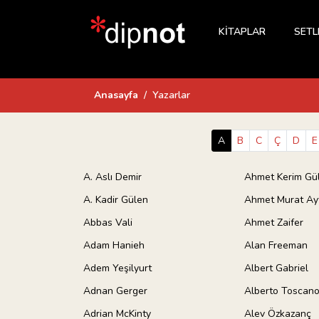
KİTAPLAR
SETL
Anasayfa
Yazarlar
A
B
C
Ç
D
E
A. Aslı Demir
Ahmet Kerim Gül
A. Kadir Gülen
Ahmet Murat Ay
Abbas Vali
Ahmet Zaifer
Adam Hanieh
Alan Freeman
Adem Yeşilyurt
Albert Gabriel
Adnan Gerger
Alberto Toscan
Adrian McKinty
Alev Özkazanç