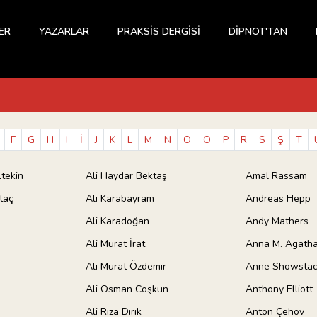
ER
YAZARLAR
PRAKSİS DERGİSİ
DİPNOT'TAN
F
G
H
I
İ
J
K
L
M
N
O
Ö
P
R
S
Ş
T
tekin
Ali Haydar Bektaş
Amal Rassam
taç
Ali Karabayram
Andreas Hepp
Ali Karadoğan
Andy Mathers
Ali Murat İrat
Anna M. Agath
Ali Murat Özdemir
Anne Showstac
o
Ali Osman Coşkun
Anthony Elliott
Ali Rıza Dırık
Anton Çehov