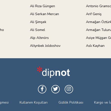
Ali Rıza Güngen
Antonio Gramsc
Ali Serkan Mercan
Arif Geniş
Ali Şimşek
Armağan Öztür
lho
Ali Somel
Armağan Tulun
Alp Altınörs
Asiye Müjgan G
Altynbek Joldoshov
Aslı Kayhan
eşmesi
Kullanım Koşulları
Gizlilik Politikası
Kargo ve İ