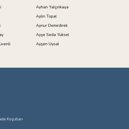
i
Ayhan Yalçınkaya
Aylin Topal
k
Aynur Demirdirek
ay
Ayşe Seda Yüksel
üvenli
Ayşen Uysal
ade Koşulları