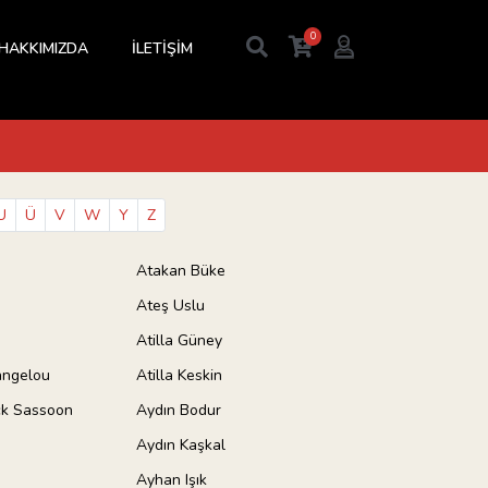
0
HAKKIMIZDA
İLETİŞİM
U
Ü
V
W
Y
Z
Atakan Büke
Ateş Uslu
Atilla Güney
angelou
Atilla Keskin
k Sassoon
Aydın Bodur
Aydın Kaşkal
Ayhan Işık