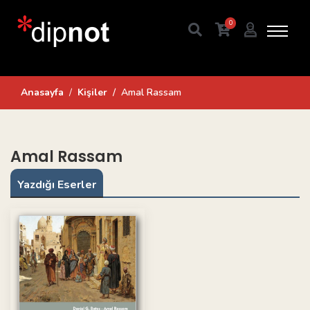
0
Anasayfa
Kişiler
Amal Rassam
Amal Rassam
Yazdığı Eserler