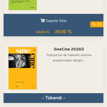
Sepete Ekle
% 35
39,00 TL
60,00 TL
SineCine 2010/2
Türkiye'nin ilk hakemli sinema
araştırmaları dergisi...
- Tükendi -