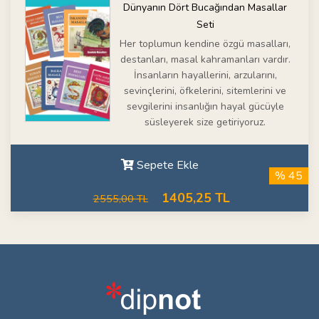
Dünyanın Dört Bucağından Masallar
Seti
Her toplumun kendine özgü masalları,
destanları, masal kahramanları vardır.
İnsanların hayallerini, arzularını,
sevinçlerini, öfkelerini, sitemlerini ve
sevgilerini insanlığın hayal gücüyle
süsleyerek size getiriyoruz.
Sepete Ekle
% 45
1405,25 TL
2555,00 TL