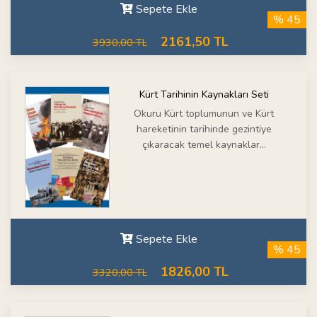
Sepete Ekle
% 45
2161,50 TL
3930,00 TL
Kürt Tarihinin Kaynakları Seti
Okuru Kürt toplumunun ve Kürt
hareketinin tarihinde gezintiye
çıkaracak temel kaynaklar...
Sepete Ekle
% 45
1826,00 TL
3320,00 TL