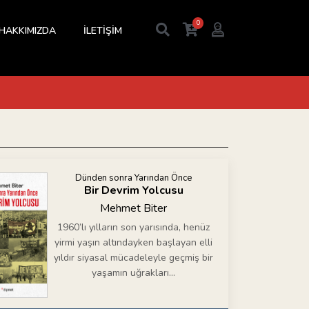
0
HAKKIMIZDA
İLETİŞİM
Dünden sonra Yarından Önce
Bir Devrim Yolcusu
Mehmet Biter
1960’lı yılların son yarısında, henüz
yirmi yaşın altındayken başlayan elli
yıldır siyasal mücadeleyle geçmiş bir
yaşamın uğrakları…