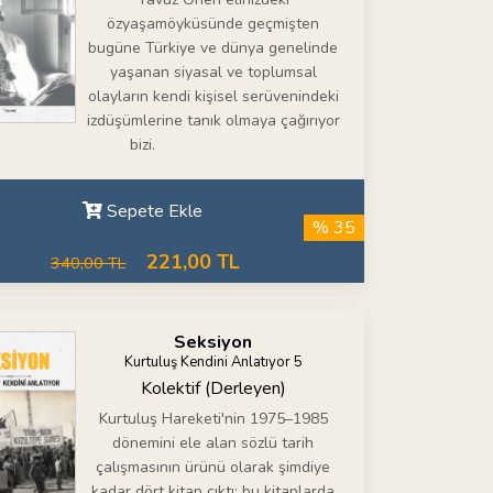
özyaşamöyküsünde geçmişten
bugüne Türkiye ve dünya genelinde
yaşanan siyasal ve toplumsal
olayların kendi kişisel serüvenindeki
izdüşümlerine tanık olmaya çağırıyor
bizi.
Sepete Ekle
% 35
221,00 TL
340,00 TL
Seksiyon
Kurtuluş Kendini Anlatıyor 5
Kolektif (Derleyen)
Kurtuluş Hareketi'nin 1975–1985
dönemini ele alan sözlü tarih
çalışmasının ürünü olarak şimdiye
kadar dört kitap çıktı; bu kitaplarda