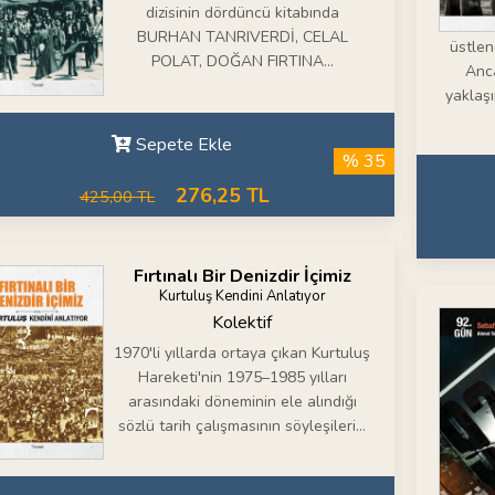
dizisinin dördüncü kitabında
BURHAN TANRIVERDİ, CELAL
üstlen
POLAT, DOĞAN FIRTINA...
Anca
yaklaşı
Sepete Ekle
% 35
276,25 TL
425,00 TL
Fırtınalı Bir Denizdir İçimiz
Kurtuluş Kendini Anlatıyor
Kolektif
1970'li yıllarda ortaya çıkan Kurtuluş
Hareketi'nin 1975–1985 yılları
arasındaki döneminin ele alındığı
sözlü tarih çalışmasının söyleşileri...