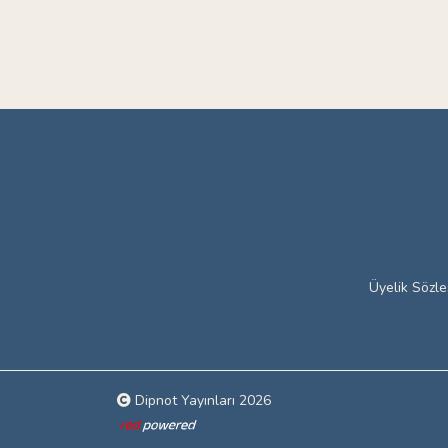
Üyelik Sözl
Dipnot Yayınları 2026
Web tasarım: Red Bilişim