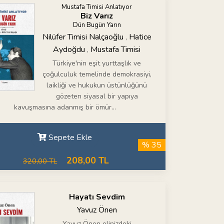
Mustafa Timisi Anlatıyor
Biz Varız
Dün Bugün Yarın
Nilüfer Timisi Nalçaoğlu
Hatice
,
Aydoğdu
Mustafa Timisi
,
Türkiye'nin eşit yurttaşlık ve
çoğulculuk temelinde demokrasiyi,
laikliği ve hukukun üstünlüğünü
gözeten siyasal bir yapıya
kavuşmasına adanmış bir ömür...
Sepete Ekle
% 35
208,00 TL
320,00 TL
Hayatı Sevdim
Yavuz Önen
Yavuz Önen elinizdeki