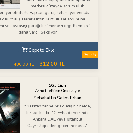
merkezi düzeyde sorumluluk
en yöneticilerle yapılan görüşmelere yer verildi.
k Kurtuluş Hareketi'nin Kürt ulusal sorununa
mı ve kavrayışı gereği bir "merkezi örgütlenmesi"
daha vardı: Seksiyon.
Sepete Ekle
% 35
312,00 TL
480,00 TL
92. Gün
Ahmet Telli'nin Önsözüyle
Sebahattin Selim Erhan
"Bu kitap tarihe bırakılmış bir belge,
bir tanıklıktır. 12 Eylül döneminde
Ankara DAL veya İstanbul
Gayrettepe'den geçen herkes..."