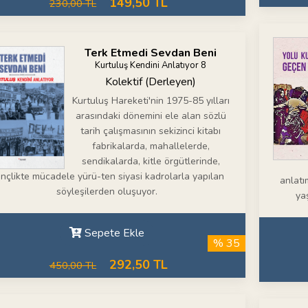
149,50 TL
230,00 TL
Terk Etmedi Sevdan Beni
Kurtuluş Kendini Anlatıyor 8
Kolektif (Derleyen)
Kurtuluş Hareketi'nin 1975-85 yılları
arasındaki dönemini ele alan sözlü
tarih çalışmasının sekizinci kitabı
fabrikalarda, mahallelerde,
sendikalarda, kitle örgütlerinde,
nçlikte mücadele yürü-ten siyasi kadrolarla yapılan
anlatı
söyleşilerden oluşuyor.
ya
Sepete Ekle
% 35
292,50 TL
450,00 TL