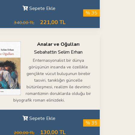
Sepete Ekle
% 35
221,00 TL
340,00 TL
Analar ve Oğulları
Sebahattin Selim Erhan
Enternasyonalist bir dünya
görüşünün insanda ve özellikle
gençlikte vücut buluşunun birebir
tasviri, tanıklığın güncelle
bütünleşmesi, realizm ile devrimci
romantizmin doruklarda olduğu bir
biyografik roman elinizdeki.
Sepete Ekle
% 35
130,00 TL
200,00 TL