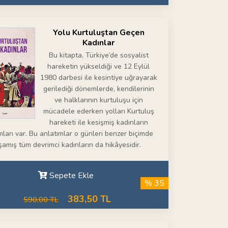
Yolu Kurtuluştan Geçen
Kadınlar
Bu kitapta, Türkiye’de sosyalist
hareketin yükseldiği ve 12 Eylül
1980 darbesi ile kesintiye uğrayarak
gerilediği dönemlerde, kendilerinin
ve halklarının kurtuluşu için
mücadele ederken yolları Kurtuluş
hareketi ile kesişmiş kadınların
mları var. Bu anlatımlar o günleri benzer biçimde
şamış tüm devrimci kadınların da hikâyesidir.
Sepete Ekle
% 35
383,50 TL
590,00 TL