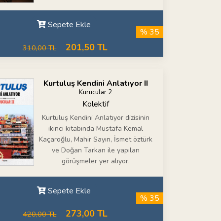
Sepete Ekle
% 35
201,50 TL
310,00 TL
Kurtuluş Kendini Anlatıyor II
Kurucular 2
Kolektif
Kurtuluş Kendini Anlatıyor dizisinin
ikinci kitabında Mustafa Kemal
Kaçaroğlu, Mahir Sayın, İsmet öztürk
ve Doğan Tarkan ile yapılan
görüşmeler yer alıyor.
Sepete Ekle
% 35
273,00 TL
420,00 TL