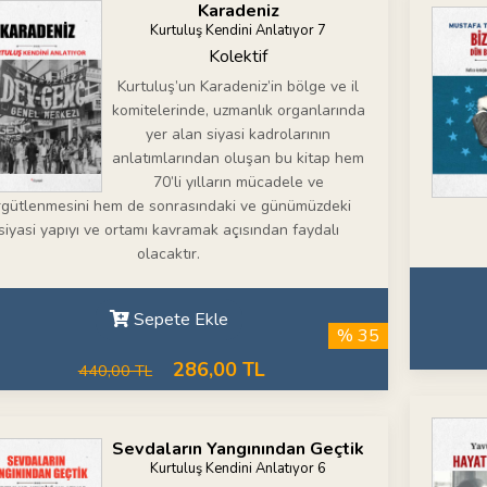
Karadeniz
Kurtuluş Kendini Anlatıyor 7
Kolektif
Kurtuluş’un Karadeniz’in bölge ve il
komitelerinde, uzmanlık organlarında
yer alan siyasi kadrolarının
anlatımlarından oluşan bu kitap hem
70’li yılların mücadele ve
rgütlenmesini hem de sonrasındaki ve günümüzdeki
siyasi yapıyı ve ortamı kavramak açısından faydalı
olacaktır.
Sepete Ekle
% 35
286,00 TL
440,00 TL
Sevdaların Yangınından Geçtik
Kurtuluş Kendini Anlatıyor 6