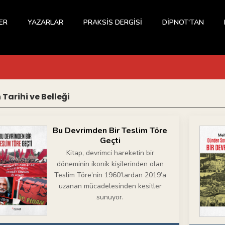
ER
YAZARLAR
PRAKSİS DERGİSİ
DİPNOT'TAN
 Tarihi ve Belleği
Bu Devrimden Bir Teslim Töre
Geçti
Kitap, devrimci hareketin bir
döneminin ikonik kişilerinden olan
Teslim Töre’nin 1960’lardan 2019’a
uzanan mücadelesinden kesitler
sunuyor.