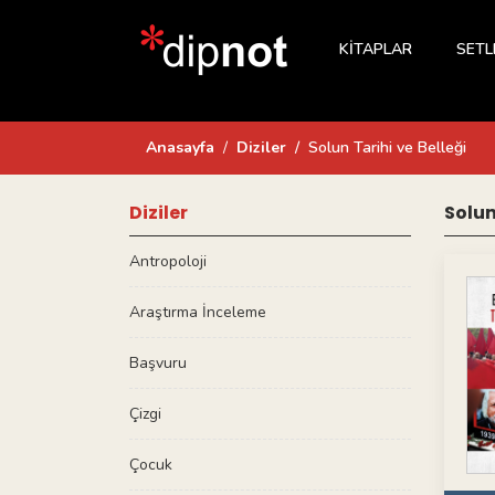
KİTAPLAR
SETL
Anasayfa
Diziler
Solun Tarihi ve Belleği
Diziler
Solun
Antropoloji
Araştırma İnceleme
Başvuru
Çizgi
Çocuk