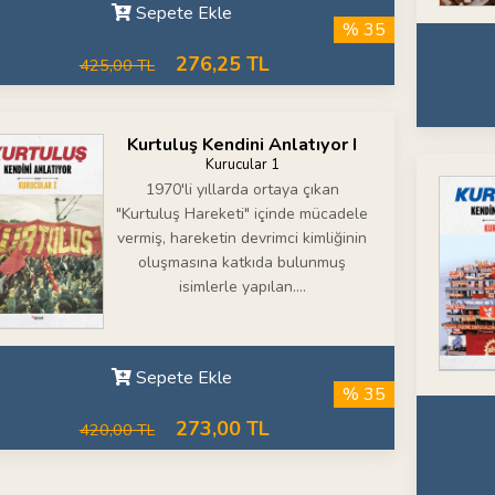
Sepete Ekle
% 35
276,25 TL
425,00 TL
Kurtuluş Kendini Anlatıyor I
Kurucular 1
1970'li yıllarda ortaya çıkan
"Kurtuluş Hareketi" içinde mücadele
vermiş, hareketin devrimci kimliğinin
oluşmasına katkıda bulunmuş
isimlerle yapılan....
Sepete Ekle
% 35
273,00 TL
420,00 TL