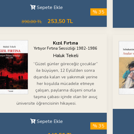
Sepete Ekle
% 35
253,50 TL
390,00 TL
Kızıl Fırtına
Yırtıyor Fırtına Sessizliği 1982-1986
Haluk Tekeli
“Güzel günler göreceğiz çocuklar”
ile büyüyen, 12 Eylül’den sonra
dışarıda kalan ve yakınmak yerine
her koşulda mücadele etmeye
çalışan, paylarına düşeni onurla
taşıma çabası içinde olan bir avuç
üniversite öğrencisinin hikayesi.
Sepete Ekle
% 35