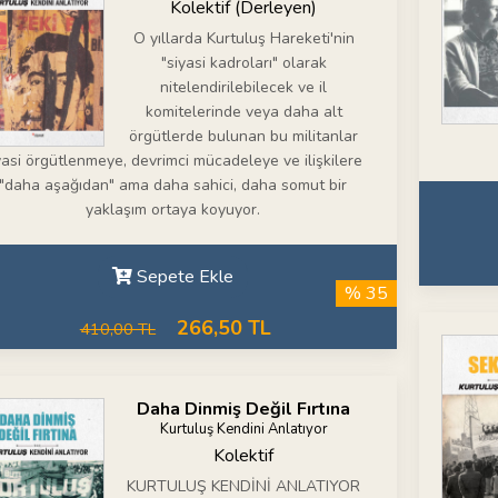
Kolektif (Derleyen)
O yıllarda Kurtuluş Hareketi'nin
"siyasi kadroları" olarak
nitelendirilebilecek ve il
komitelerinde veya daha alt
örgütlerde bulunan bu militanlar
yasi örgütlenmeye, devrimci mücadeleye ve ilişkilere
"daha aşağıdan" ama daha sahici, daha somut bir
yaklaşım ortaya koyuyor.
Sepete Ekle
% 35
266,50 TL
410,00 TL
Daha Dinmiş Değil Fırtına
Kurtuluş Kendini Anlatıyor
Kolektif
KURTULUŞ KENDİNİ ANLATIYOR