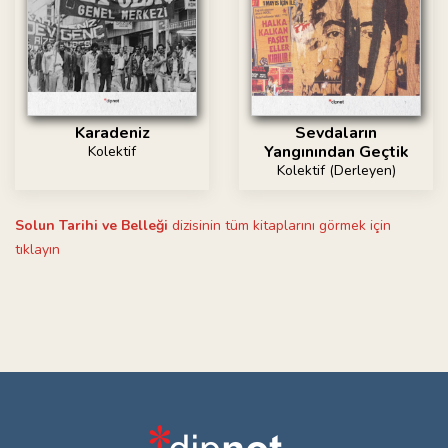
Karadeniz
Sevdaların
Yangınından Geçtik
Kolektif
Kolektif (Derleyen)
Solun Tarihi ve Belleği
dizisinin tüm kitaplarını görmek için
tıklayın