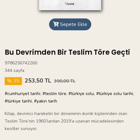
Sepete Ekle
Bu Devrimden Bir Teslim Töre Geçti
9786256742260
344 sayfa
253,50 TL
% 35
390,00 TL
#cumhuriyet tarihi
,
#teslim töre
,
#türkiye solu
,
#türkiye solu tarihi
,
#türkiye tarihi
,
#yakın tarih
Kitap, devrimci hareketin bir döneminin ikonik kişilerinden olan
Teslim Töre’nin 1960’lardan 2019’a uzanan mücadelesinden
kesitler sunuyor.