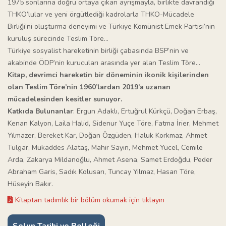
1975 sonlarına doğru ortaya çıkan ayrışmayla, birlikte davrandığı
THKO’lular ve yeni örgütlediği kadrolarla THKO-Mücadele
Birliği’ni oluşturma deneyimi ve Türkiye Komünist Emek Partisi’nin
kuruluş sürecinde Teslim Töre…
Türkiye sosyalist hareketinin birliği çabasında BSP’nin ve
akabinde ÖDP’nin kurucuları arasında yer alan Teslim Töre…
Kitap, devrimci hareketin bir döneminin ikonik kişilerinden
olan Teslim Töre’nin 1960’lardan 2019’a uzanan
mücadelesinden kesitler sunuyor.
Katkıda Bulunanlar
: Ergun Adaklı, Ertuğrul Kürkçü, Doğan Erbaş,
Kenan Kalyon, Laila Halid, Sidenur Yuçe Töre, Fatma İrier, Mehmet
Yılmazer, Bereket Kar, Doğan Özgüden, Haluk Korkmaz, Ahmet
Tulgar, Mukaddes Alataş, Mahir Sayın, Mehmet Yücel, Cemile
Arda, Zakarya Mildanoğlu, Ahmet Asena, Samet Erdoğdu, Peder
Abraham Garis, Sadık Kolusarı, Tuncay Yılmaz, Hasan Töre,
Hüseyin Bakır.
Kitaptan tadımlık bir bölüm okumak için tıklayın