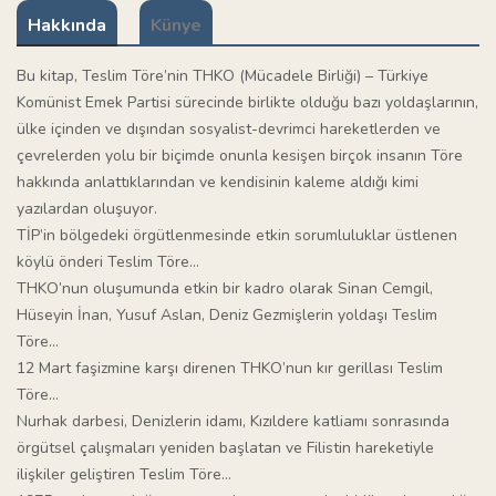
Hakkında
Künye
Bu kitap, Teslim Töre’nin THKO (Mücadele Birliği) – Türkiye
Komünist Emek Partisi sürecinde birlikte olduğu bazı yoldaşlarının,
ülke içinden ve dışından sosyalist-devrimci hareketlerden ve
çevrelerden yolu bir biçimde onunla kesişen birçok insanın Töre
hakkında anlattıklarından ve kendisinin kaleme aldığı kimi
yazılardan oluşuyor.
TİP’in bölgedeki örgütlenmesinde etkin sorumluluklar üstlenen
köylü önderi Teslim Töre…
THKO’nun oluşumunda etkin bir kadro olarak Sinan Cemgil,
Hüseyin İnan, Yusuf Aslan, Deniz Gezmişlerin yoldaşı Teslim
Töre…
12 Mart faşizmine karşı direnen THKO’nun kır gerillası Teslim
Töre…
Nurhak darbesi, Denizlerin idamı, Kızıldere katliamı sonrasında
örgütsel çalışmaları yeniden başlatan ve Filistin hareketiyle
ilişkiler geliştiren Teslim Töre…