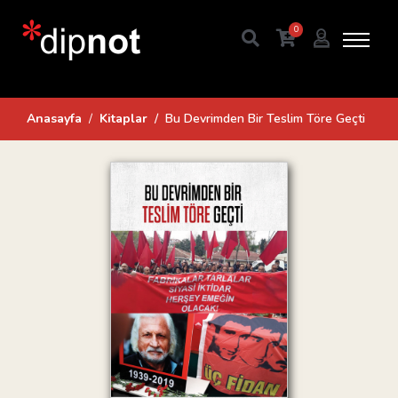
0
Anasayfa
Kitaplar
Bu Devrimden Bir Teslim Töre Geçti