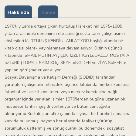
Hakkında
Künye
1970'li yıllarda ortaya çıkan Kurtuluş Hareketi'nin 1975–1985
yılları arasındaki döneminin ele alındığı sözlü tarih çalışmasının
söyleşileri KURTULUŞ KENDİNİ ANLATIYOR başlığı altında bir
kitap dizisi olarak yayınlanmaya devam ediyor. Dizinin üçüncü
kitabında İSMAİL METİN AYçİçEK, İZZET KöYLüOÄžLU, MUSTAFA
öZTüRK (TOPAL), SAİM KOç, SEYFİ öNGİDER ve ZİYA SüMER'le
yapılan görüşmeler yer alıyor.
Sosyal Dayanışma ve İletişim Derneği (SODİD) tarafından
yürütülen çalışmanın elinizdeki üçüncü kitabında merkez komitesi,
İstanbul ve İzmir il komiteleri veya merkez komitesine bağlı
organlar içinde yer alan isimler 1970'lerden bugüne uzanan bir
mücadele tarihini çeşitli yönleriyle ve bütün canlılığıyla
aktarıyorlar.Kurtuluş'un ülke çapında siyasal bir hareket olmasına
katkıda bulunmuş, hayatın her alanında faaliyet yürütüp
sorumluluk üstlenmiş ve sonuç olarak bu dönemdeki sosyalist
hareketin şekillenmesinde rolü olmuş bu kişilerin hikayeleri her