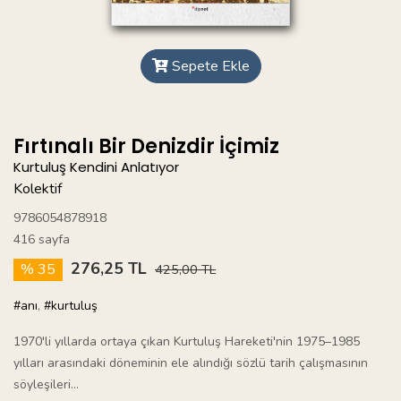
Sepete Ekle
Fırtınalı Bir Denizdir İçimiz
Kurtuluş Kendini Anlatıyor
Kolektif
9786054878918
416 sayfa
276,25 TL
% 35
425,00 TL
#anı
,
#kurtuluş
1970'li yıllarda ortaya çıkan Kurtuluş Hareketi'nin 1975–1985
yılları arasındaki döneminin ele alındığı sözlü tarih çalışmasının
söyleşileri...