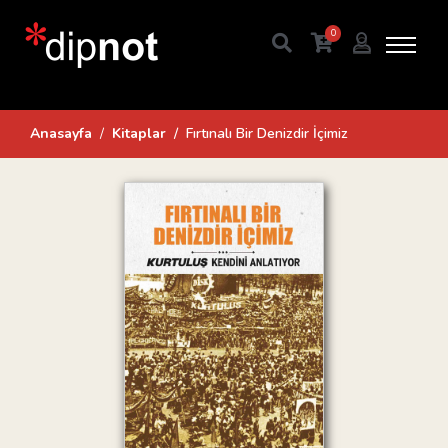
0
Anasayfa
Kitaplar
Fırtınalı Bir Denizdir İçimiz