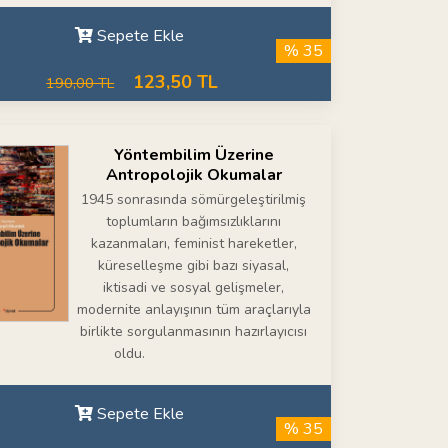
Sepete Ekle
% 35
123,50 TL
190,00 TL
Yöntembilim Üzerine
Antropolojik Okumalar
1945 sonrasında sömürgeleştirilmiş
toplumların bağımsızlıklarını
kazanmaları, feminist hareketler,
küreselleşme gibi bazı siyasal,
iktisadi ve sosyal gelişmeler,
modernite anlayışının tüm araçlarıyla
birlikte sorgulanmasının hazırlayıcısı
oldu.
Sepete Ekle
% 35