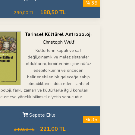
% 35
188,50 TL
290,00 TL
Tarihsel Kültürel Antropoloji
Christoph Wulf
Kültürlerin kapalı ve saf
değil,dinamik ve melez sistemler
olduklarını, birbirlerinin içine nüfuz
edebildiklerini ve önceden
belirlenebilen bir geleceğe sahip
olmadıklarını iddia eden Tarihsel
poloji, farklı zaman ve kültürlerle ilgili konuları
celemeye yönelik bilimsel niyetin sonucudur.
Sepete Ekle
% 35
221,00 TL
340,00 TL