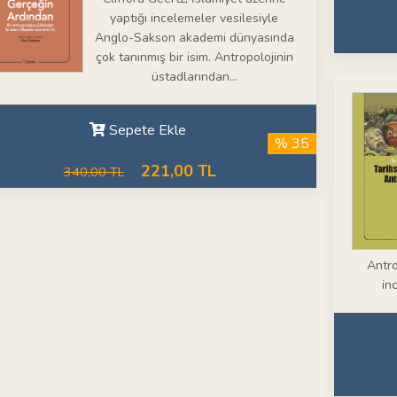
yaptığı incelemeler vesilesiyle
Anglo-Sakson akademi dünyasında
çok tanınmış bir isim. Antropolojinin
üstadlarından...
Sepete Ekle
% 35
221,00 TL
340,00 TL
Antro
in