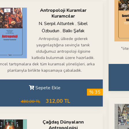
Antropoloji Kuramlar
Kuramcılar
N. Serpil Altuntek
Sibel
,
Özbudun
Balkı Şafak
,
Antropoloji, ülkede giderek
yaygınlaştığına sevinçle tanık
"öte
olduğumuz antropoloji ilgisine
katkıda bulunmak üzere hazırladık.
ncel tartışmalara dek tüm kuramsal yönelişleri, arka
planlarıyla birlikte kapsamaya çabaladık.
Sepete Ekle
% 35
312,00 TL
480,00 TL
Çağdaş Dünyaların
Antropolojisi