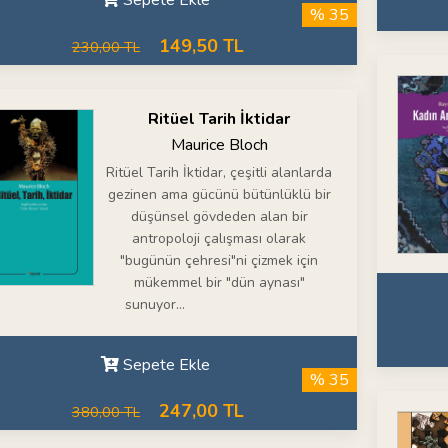
Sepete Ekle
% 35
149,50 TL
230,00 TL
Ritüel Tarih İktidar
Maurice Bloch
Ritüel Tarih İktidar, çeşitli alanlarda
gezinen ama gücünü bütünlüklü bir
düşünsel gövdeden alan bir
antropoloji çalışması olarak
"bugünün çehresi"ni çizmek için
mükemmel bir "dün aynası"
sunuyor...
Sepete Ekle
% 35
247,00 TL
380,00 TL