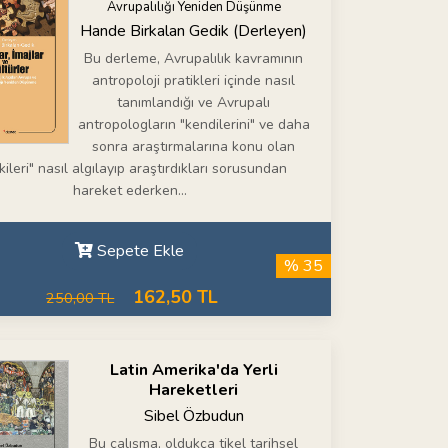
Avrupalılığı Yeniden Düşünme
Hande Birkalan Gedik (Derleyen)
Bu derleme, Avrupalılık kavramının
antropoloji pratikleri içinde nasıl
tanımlandığı ve Avrupalı
antropologların "kendilerini" ve daha
sonra araştırmalarına konu olan
kileri" nasıl algılayıp araştırdıkları sorusundan
hareket ederken...
Sepete Ekle
% 35
162,50 TL
250,00 TL
Latin Amerika'da Yerli
Hareketleri
Sibel Özbudun
Bu çalışma, oldukça tikel tarihsel