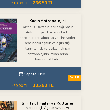
266,50 TL
410,00 TL
Kadın Antropolojisi
Rayna R. Reiter'ın derlediği Kadın
Antropolojisi, köklerini kadın
hareketinden almakta ve cinsiyetler
arasındaki eşitlik ve eşitsizliği
tanımlamak ve açıklamak için
antropolojinin imkânlarına
başvurmaktadır.
Sepete Ekle
% 35
305,50 TL
470,00 TL
Sınırlar, İmajlar ve Kültürler
Antropolojik Açıdan Avrupa ve