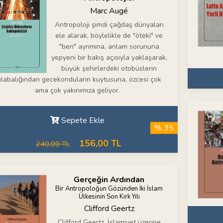
Marc Augé
Antropoloji şimdi çağdaş dünyaları
ele alarak, böylelikle de "öteki" ve
"ben" ayrımına, anlam sorununa
yepyeni bir bakış açısıyla yaklaşarak,
büyük şehirlerdeki otobüslerin
labalığından gecekonduların kuytusuna, özcesi çok
ama çok yakınımıza geliyor.
Sepete Ekle
% 35
156,00 TL
240,00 TL
Gerçeğin Ardından
Bir Antropoloğun Gözünden İki İslam
Ülkesinin Son Kırk Yılı
Clifford Geertz
Clifford Geertz, İslamiyet üzerine