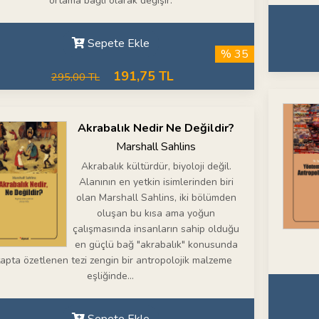
ortama bağlı olarak değişir.
Sepete Ekle
% 35
191,75 TL
295,00 TL
Akrabalık Nedir Ne Değildir?
Marshall Sahlins
Akrabalık kültürdür, biyoloji değil.
Alanının en yetkin isimlerinden biri
olan Marshall Sahlins, iki bölümden
oluşan bu kısa ama yoğun
çalışmasında insanların sahip olduğu
en güçlü bağ "akrabalık" konusunda
tapta özetlenen tezi zengin bir antropolojik malzeme
eşliğinde...