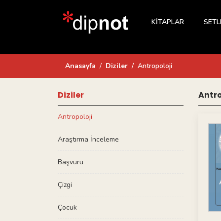
KİTAPLAR
SETL
Anasayfa
Diziler
Antropoloji
Diziler
Antro
Antropoloji
Araştırma İnceleme
Başvuru
Çizgi
Çocuk