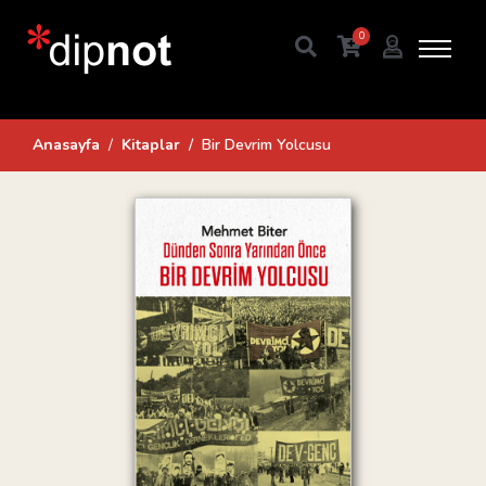
0
Anasayfa
Kitaplar
Bir Devrim Yolcusu