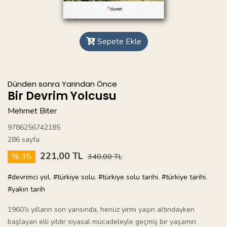
Sepete Ekle
Dünden sonra Yarından Önce
Bir Devrim Yolcusu
Mehmet Biter
9786256742185
286 sayfa
221,00 TL
% 35
340,00 TL
#devrimci yol
,
#türkiye solu
,
#türkiye solu tarihi
,
#türkiye tarihi
,
#yakın tarih
1960’lı yılların son yarısında, henüz yirmi yaşın altındayken
başlayan elli yıldır siyasal mücadeleyle geçmiş bir yaşamın