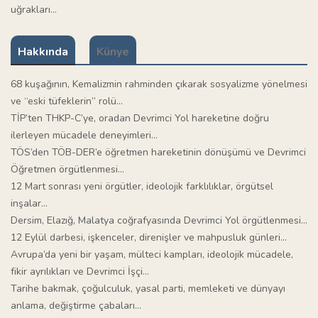
uğrakları…
Hakkında
Künye
68 kuşağının, Kemalizmin rahminden çıkarak sosyalizme yönelmesi
ve “eski tüfeklerin” rolü…
TİP’ten THKP-C’ye, oradan Devrimci Yol hareketine doğru
ilerleyen mücadele deneyimleri…
TÖS’den TÖB-DER’e öğretmen hareketinin dönüşümü ve Devrimci
Öğretmen örgütlenmesi…
12 Mart sonrası yeni örgütler, ideolojik farklılıklar, örgütsel
inşalar…
Dersim, Elazığ, Malatya coğrafyasında Devrimci Yol örgütlenmesi…
12 Eylül darbesi, işkenceler, direnişler ve mahpusluk günleri…
Avrupa’da yeni bir yaşam, mülteci kampları, ideolojik mücadele,
fikir ayrılıkları ve Devrimci İşçi…
Tarihe bakmak, çoğulculuk, yasal parti, memleketi ve dünyayı
anlama, değiştirme çabaları…