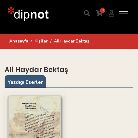
0
Anasayfa
Kişiler
Ali Haydar Bektaş
Ali Haydar Bektaş
Yazdığı Eserler