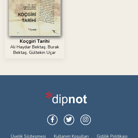
Koçgiri Tarihi
Ali Haydar Bektaş
,
Burak
Bektaş
,
Gültekin Uçar
Üyelik Sözleşmesi
Kullanım Koşulları
Gizlilik Politikası