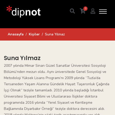
0
Anasayfa
Kişiler
Suna Yılmaz
Suna Yılmaz
2007 yılında Mimar Sinan Güzel Sanatlar Üniversitesi Sosyoloji
Bölümü’nden mezun oldu. Aynı üniversitede Genel Sosyoloji ve
Metodoloji Yüksek Lisans Programı’nı 2009 yılında “Tuzla’da
Tersaneden Yaşam Alanına Gündelik Hayat: Taşeronluk Çağında
İşçi Olmak” teziyle tamamladı. 2010 yılında başladığı İstanbul
Üniversitesi Siyaset Bilimi ve Uluslararası İlişkiler doktora
programında 2016 yılında “Yerel Siyaset ve Kentleşme
Bağlamında Diyarbakır Örneği” teziyle doktora derecesini aldı.
2018 yılında Maltepe’nin sözlü tarih araştırmasında yer aldı.