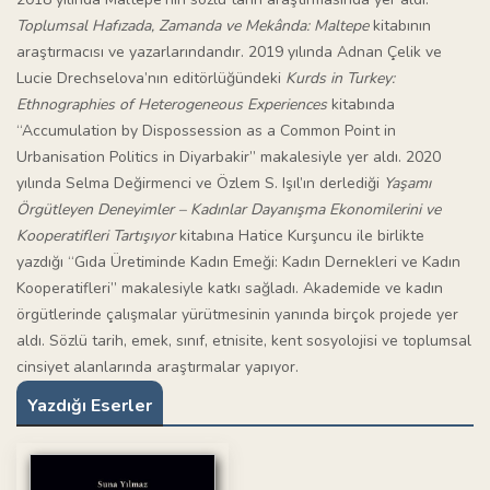
Toplumsal Hafızada, Zamanda ve Mekânda: Maltepe
kitabının
araştırmacısı ve yazarlarındandır. 2019 yılında Adnan Çelik ve
Lucie Drechselova’nın editörlüğündeki
Kurds in Turkey:
Ethnographies of Heterogeneous Experiences
kitabında
“Accumulation by Dispossession as a Common Point in
Urbanisation Politics in Diyarbakir” makalesiyle yer aldı. 2020
yılında Selma Değirmenci ve Özlem S. Işıl’ın derlediği
Yaşamı
Örgütleyen Deneyimler – Kadınlar Dayanışma Ekonomilerini ve
Kooperatifleri Tartışıyor
kitabına Hatice Kurşuncu ile birlikte
yazdığı “Gıda Üretiminde Kadın Emeği: Kadın Dernekleri ve Kadın
Kooperatifleri” makalesiyle katkı sağladı. Akademide ve kadın
örgütlerinde çalışmalar yürütmesinin yanında birçok projede yer
aldı. Sözlü tarih, emek, sınıf, etnisite, kent sosyolojisi ve toplumsal
cinsiyet alanlarında araştırmalar yapıyor.
Yazdığı Eserler