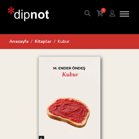
0
Anasayfa
Kitaplar
Kubur