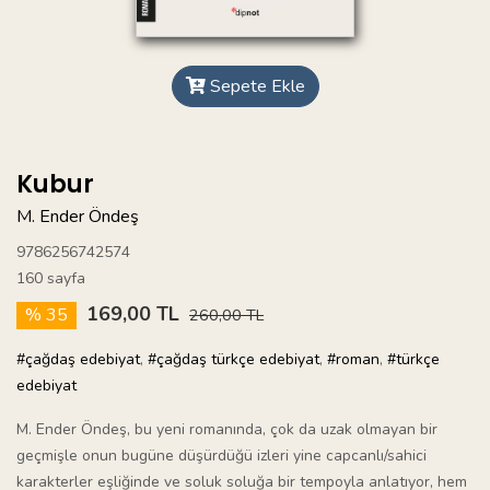
Sepete Ekle
Kubur
M. Ender Öndeş
9786256742574
160 sayfa
169,00 TL
% 35
260,00 TL
#çağdaş edebiyat
,
#çağdaş türkçe edebiyat
,
#roman
,
#türkçe
edebiyat
M. Ender Öndeş, bu yeni romanında, çok da uzak olmayan bir
geçmişle onun bugüne düşürdüğü izleri yine capcanlı/sahici
karakterler eşliğinde ve soluk soluğa bir tempoyla anlatıyor, hem