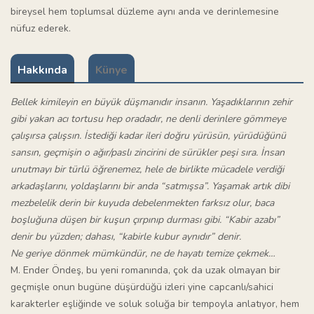
bireysel hem toplumsal düzleme aynı anda ve derinlemesine
nüfuz ederek.
Hakkında
Künye
Bellek kimileyin en büyük düşmanıdır insanın. Yaşadıklarının zehir
gibi yakan acı tortusu hep oradadır, ne denli derinlere gömmeye
çalışırsa çalışsın. İstediği kadar ileri doğru yürüsün, yürüdüğünü
sansın, geçmişin o ağır/paslı zincirini de sürükler peşi sıra. İnsan
unutmayı bir türlü öğrenemez, hele de birlikte mücadele verdiği
arkadaşlarını, yoldaşlarını bir anda “satmışsa”. Yaşamak artık dibi
mezbelelik derin bir kuyuda debelenmekten farksız olur, baca
boşluğuna düşen bir kuşun çırpınıp durması gibi. “Kabir azabı”
denir bu yüzden; dahası, “kabirle kubur aynıdır” denir.
Ne geriye dönmek mümkündür, ne de hayatı temize çekmek…
M. Ender Öndeş, bu yeni romanında, çok da uzak olmayan bir
geçmişle onun bugüne düşürdüğü izleri yine capcanlı/sahici
karakterler eşliğinde ve soluk soluğa bir tempoyla anlatıyor, hem