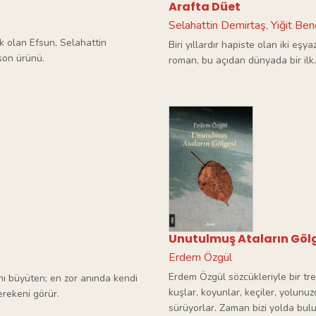
Arafta Düet
Selahattin Demirtaş
Yiğit Ben
,
ek olan Efsun, Selahattin
Biri yıllardır hapiste olan iki eş
 son ürünü.
roman, bu açıdan dünyada bir ilk.
Unutulmuş Ataların Göl
Erdem Özgül
Erdem Özgül sözcükleriyle bir tre
ını büyüten; en zor anında kendi
kuşlar, koyunlar, keçiler, yolunuz
rekeni görür.
sürüyorlar. Zaman bizi yolda bulu