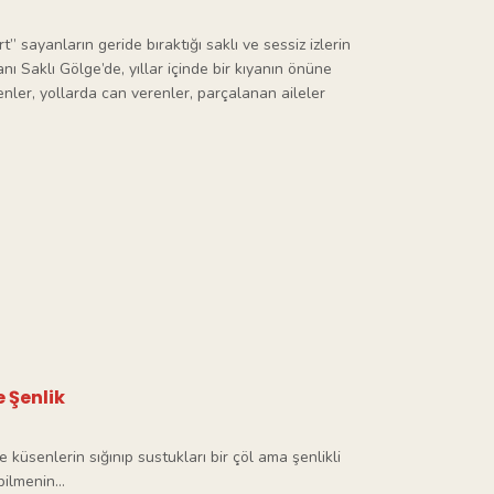
 sayanların geride bıraktığı saklı ve sessiz izlerin
anı Saklı Gölge’de, yıllar içinde bir kıyanın önüne
enler, yollarda can verenler, parçalanan aileler
 Şenlik
 küsenlerin sığınıp sustukları bir çöl ama şenlikli
bilmenin…