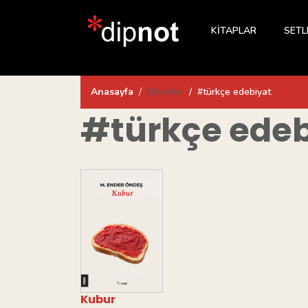
KİTAPLAR
SETL
Anasayfa
Etiketler
#türkçe edebiyat
#türkçe edeb
Kubur