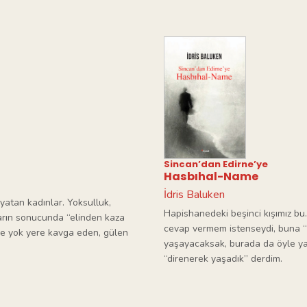
Sincan’dan Edirne’ye
Hasbıhal-Name
İdris Baluken
 yatan kadınlar. Yoksulluk,
Hapishanedeki beşinci kışımız bu
ların sonucunda “elinden kaza
cevap vermem istenseydi, buna “
iyle yok yere kavga eden, gülen
yaşayacaksak, burada da öyle yaş
“direnerek yaşadık” derdim.