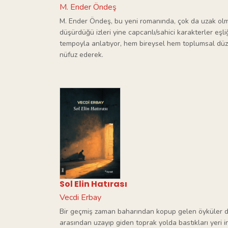
M. Ender Öndeş
M. Ender Öndeş, bu yeni romanında, çok da uzak ol
düşürdüğü izleri yine capcanlı/sahici karakterler eşl
tempoyla anlatıyor, hem bireysel hem toplumsal dü
nüfuz ederek.
Sol Elin Hatırası
Vecdi Erbay
Bir geçmiş zaman baharından kopup gelen öyküler 
arasından uzayıp giden toprak yolda bastıkları yeri i