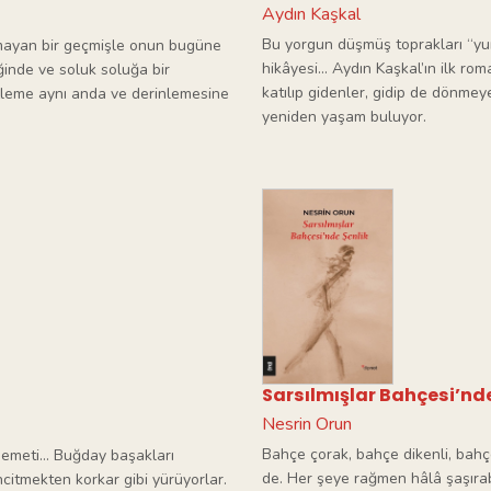
Aydın Kaşkal
Bu yorgun düşmüş toprakları “yurt”
mayan bir geçmişle onun bugüne
hikâyesi... Aydın Kaşkal’ın ilk rom
iğinde ve soluk soluğa bir
katılıp gidenler, gidip de dönmey
zleme aynı anda ve derinlemesine
yeniden yaşam buluyor.
Sarsılmışlar Bahçesi’nde
Nesrin Orun
Bahçe çorak, bahçe dikenli, bahçe
demeti… Buğday başakları
de. Her şeye rağmen hâlâ şaşıra
ncitmekten korkar gibi yürüyorlar.