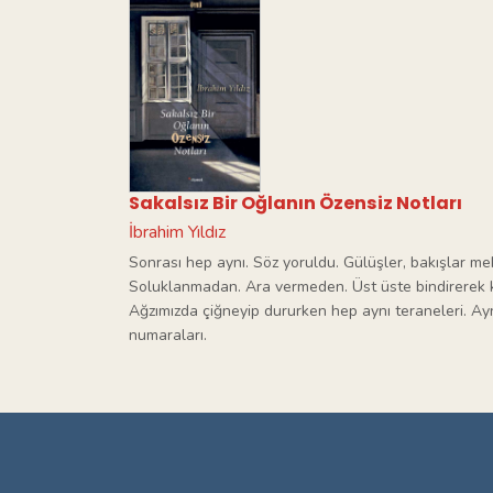
Sakalsız Bir Oğlanın Özensiz Notları
İbrahim Yıldız
Sonrası hep aynı. Söz yoruldu. Gülüşler, bakışlar mek
Soluklanmadan. Ara vermeden. Üst üste bindirerek kay
Ağzımızda çiğneyip dururken hep aynı teraneleri. Ayn
numaraları.