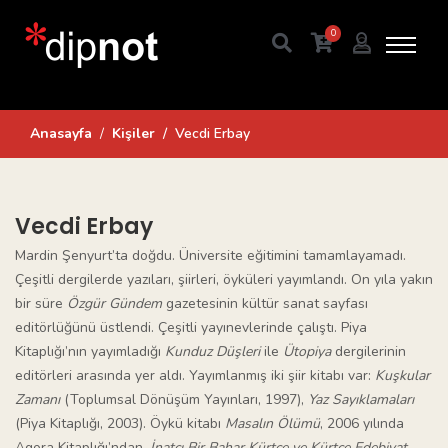
0
Anasayfa
Kişiler
Vecdi Erbay
Vecdi Erbay
Mardin Şenyurt’ta doğdu. Üniversite eğitimini tamamlayamadı.
Çeşitli dergilerde yazıları, şiirleri, öyküleri yayımlandı. On yıla yakın
bir süre
Özgür Gündem
gazetesinin kültür sanat sayfası
editörlüğünü üstlendi. Çeşitli yayınevlerinde çalıştı. Piya
Kitaplığı’nın yayımladığı
Kunduz Düşleri
ile
Ütopiya
dergilerinin
editörleri arasında yer aldı. Yayımlanmış iki şiir kitabı var:
Kuşkular
Zamanı
(Toplumsal Dönüşüm Yayınları, 1997),
Yaz Sayıklamaları
(Piya Kitaplığı, 2003). Öykü kitabı
Masalın Ölümü
, 2006 yılında
Agora Kitaplığı’ndan,
İnatçı Bir Bahar Kürtçe ve Kürtçe Edebiyat