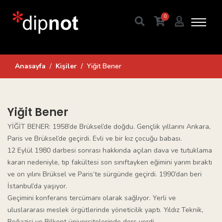
0
Anasayfa
Kişiler
Yiğit Bener
Yiğit Bener
YİĞİT BENER: 1958’de Brüksel’de doğdu. Gençlik yıllarını Ankara,
Paris ve Brüksel’de geçirdi. Evli ve bir kız çocuğu babası.
12 Eylül 1980 darbesi sonrası hakkında açılan dava ve tutuklama
kararı nedeniyle, tıp fakültesi son sınıftayken eğimini yarım bıraktı
ve on yılını Brüksel ve Paris’te sürgünde geçirdi. 1990’dan beri
İstanbul’da yaşıyor.
Geçimini konferans tercümanı olarak sağlıyor. Yerli ve
uluslararası meslek örgütlerinde yöneticilik yaptı. Yıldız Teknik,
Boğaziçi ve Bilkent üniversitelerinde ders verdi.