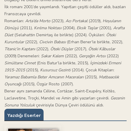
İlk romanı 2001’de yayımlandı. Yapıtları çeşitli ödüller aldı, bazıları
Fransızcaya çevrildi.
Romanları:
Arta’da Morto
(2023),
Acı Portakal
(2019),
Heyulanın
Dönüşü
(2011),
Kırılma Noktası
(2004),
Eksik Taşlar
(2001),
Arafta
Düet
(Selahattin Demirtaş ile birlikte) (2024). Öyküleri:
Öteki
Kuruntular
(2022),
Civcivin Babası
(Erhan Bener’le birlikte, 2022),
Titanic’in Kaptanı
(2022),
Öteki Düşler
(2017),
Öteki Kâbuslar
(2009) Denemeleri:
Sakar Kalem
(2022),
Gerçeğin Artısı
(2022)
Simültane Cinnet
(Enis Batur’la birlikte, 2015),
İçimizdeki Ermeni
1915-2015
(2015),
Kusursuz Gezinti
(2014). Çocuk Kitapları:
Yaramaz Babamla Beter Amcanın Maceraları
(2015),
Matbaacılık
Oyuncağı
(2015), Özgür Rosto (2007).
Bener aynı zamanda Céline, Cortázar, Saint-Exupéry, Koltès,
Laclavetine, Troçki, Mandel ve Amin gibi yazarları çevirdi.
Gecenin
Sonuna Yolculuk
çevirisiyle Dünya Çeviri ödülünü aldı.
Yazdığı Eserler