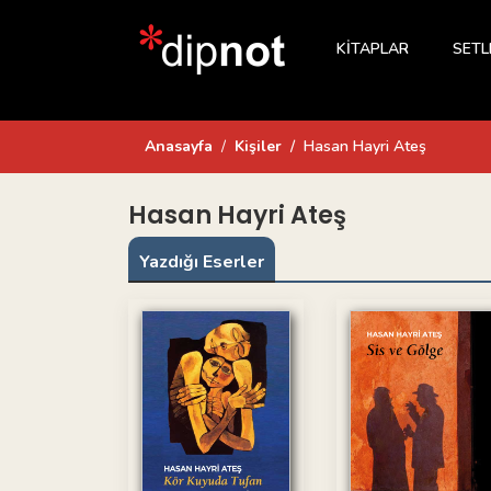
KİTAPLAR
SETL
Anasayfa
Kişiler
Hasan Hayri Ateş
Hasan Hayri Ateş
Yazdığı Eserler