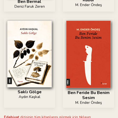
Kubur
Ben Bermal
M. Ender Öndeş
Deniz Faruk Zeren
Saklı Gölge
Ben Feride Bu Benim
Aydın Kaşkal
Sesim
M. Ender Öndeş
Edebiyat
dizisinin tüm kitaplarını görmek için tıklayın