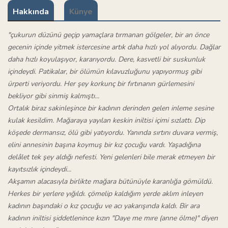
Hakkında
Künye
"çukurun düzünü geçip yamaçlara tırmanan gölgeler, bir an önce
gecenin içinde yitmek istercesine artık daha hızlı yol alıyordu. Dağlar
daha hızlı koyulaşıyor, kararıyordu. Dere, kasvetli bir suskunluk
içindeydi. Patikalar, bir ölümün kılavuzluğunu yapıyormuş gibi
ürperti veriyordu. Her şey korkunç bir fırtınanın gürlemesini
bekliyor gibi sinmiş kalmıştı...
Ortalık biraz sakinleşince bir kadının derinden gelen inleme sesine
kulak kesildim. Mağaraya yayılan keskin iniltisi içimi sızlattı. Dip
köşede dermansız, ölü gibi yatıyordu. Yanında sırtını duvara vermiş,
elini annesinin başına koymuş bir kız çocuğu vardı. Yaşadığına
delâlet tek şey aldığı nefesti. Yeni gelenleri bile merak etmeyen bir
kayıtsızlık içindeydi...
Akşamın alacasıyla birlikte mağara bütünüyle karanlığa gömüldü.
Herkes bir yerlere yığıldı. çömelip kaldığım yerde aklım inleyen
kadının başındaki o kız çocuğu ve acı yakarışında kaldı. Bir ara
kadının iniltisi şiddetlenince kızın "Daye me mıre (anne ölme)" diyen