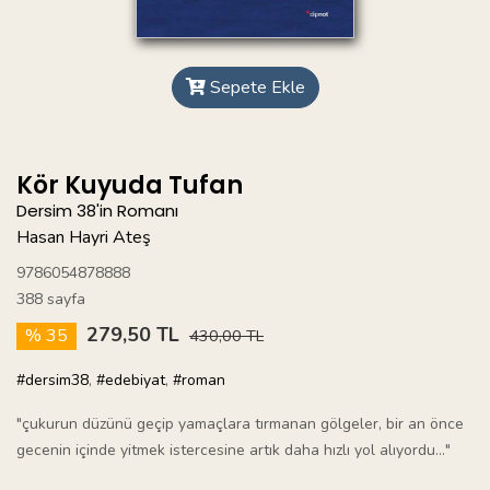
Sepete Ekle
Kör Kuyuda Tufan
Dersim 38'in Romanı
Hasan Hayri Ateş
9786054878888
388 sayfa
279,50 TL
% 35
430,00 TL
#dersim38
,
#edebiyat
,
#roman
"çukurun düzünü geçip yamaçlara tırmanan gölgeler, bir an önce
gecenin içinde yitmek istercesine artık daha hızlı yol alıyordu..."