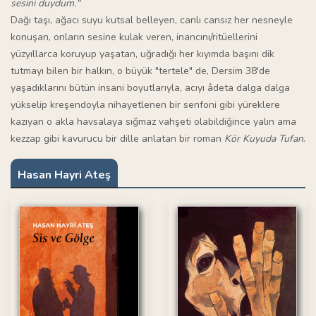
sesini duydum."
Dağı taşı, ağacı suyu kutsal belleyen, canlı cansız her nesneyle
konuşan, onların sesine kulak veren, inancını/ritüellerini
yüzyıllarca koruyup yaşatan, uğradığı her kıyımda başını dik
tutmayı bilen bir halkın, o büyük "tertele" de, Dersim 38'de
yaşadıklarını bütün insani boyutlarıyla, acıyı âdeta dalga dalga
yükselip kreşendoyla nihayetlenen bir senfoni gibi yüreklere
kazıyan o akla havsalaya sığmaz vahşeti olabildiğince yalın ama
kezzap gibi kavurucu bir dille anlatan bir roman
Kör Kuyuda Tufan
.
Hasan Hayri Ateş