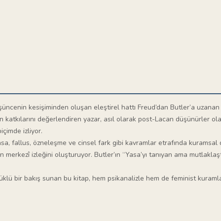
üşüncenin kesişiminden oluşan eleştirel hattı Freud’dan Butler’a uzanan 
in katkılarını değerlendiren yazar, asıl olarak post-Lacan düşünürler ola
içimde izliyor.
yasa, fallus, özneleşme ve cinsel fark gibi kavramlar etrafında kuramsal 
abın merkezî izleğini oluşturuyor. Butler’ın “Yasa’yı tanıyan ama mutlak
lüklü bir bakış sunan bu kitap, hem psikanalizle hem de feminist kuramla