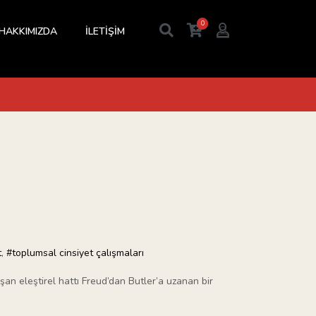
0
HAKKIMIZDA
İLETİŞİM
t
,
#toplumsal cinsiyet çalışmaları
şan eleştirel hattı Freud’dan Butler’a uzanan bir