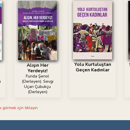
Yolu Kurtuluştan
Alışın Her
Geçen Kadınlar
Yerdeyiz!
Funda Şenol
n
(Derleyen)
,
Sevgi
Uçan Çubukçu
(Derleyen)
ı görmek için tıklayın