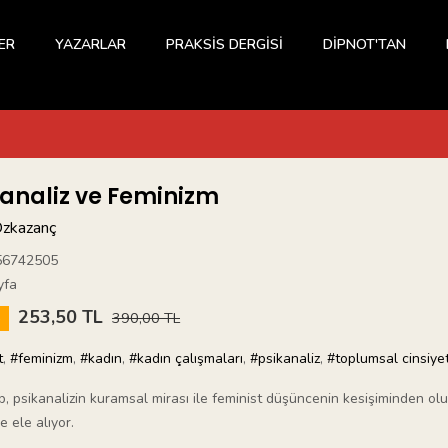
ER
YAZARLAR
PRAKSİS DERGİSİ
DİPNOT'TAN
kanaliz ve Feminizm
Özkazanç
56742505
yfa
253,50 TL
5
390,00 TL
t
,
#feminizm
,
#kadın
,
#kadın çalışmaları
,
#psikanaliz
,
#toplumsal cinsiye
p, psikanalizin kuramsal mirası ile feminist düşüncenin kesişiminden olu
 ele alıyor.