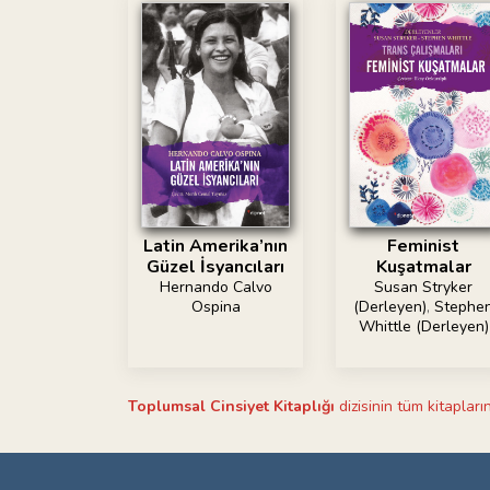
Latin Amerika’nın
Feminist
Güzel İsyancıları
Kuşatmalar
Hernando Calvo
Susan Stryker
Ospina
(Derleyen)
,
Stephe
Whittle (Derleyen)
Toplumsal Cinsiyet Kitaplığı
dizisinin tüm kitapların