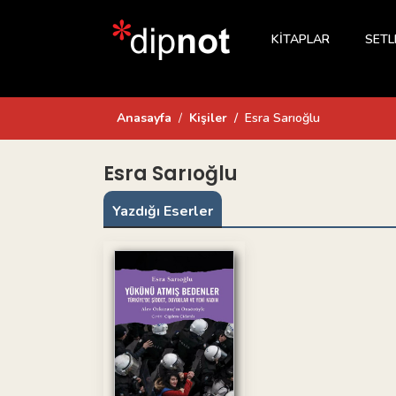
KİTAPLAR
SETL
Anasayfa
Kişiler
Esra Sarıoğlu
Esra Sarıoğlu
Yazdığı Eserler