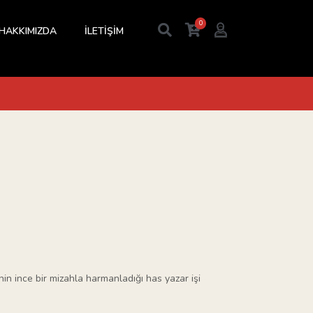
0
HAKKIMIZDA
İLETİŞİM
in ince bir mizahla harmanladığı has yazar işi