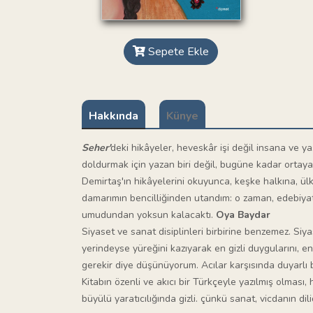
Sepete Ekle
Hakkında
Künye
Seher'
deki hikâyeler, heveskâr işi değil insana ve y
doldurmak için yazan biri değil, bugüne kadar ortaya
Demirtaş'ın hikâyelerini okuyunca, keşke halkına, ü
damarımın bencilliğinden utandım: o zaman, edebiyat 
umudundan yoksun kalacaktı.
Oya Baydar
Siyaset ve sanat disiplinleri birbirine benzemez. S
yerindeyse yüreğini kazıyarak en gizli duygularını, 
gerekir diye düşünüyorum. Acılar karşısında duyarlı 
Kitabın özenli ve akıcı bir Türkçeyle yazılmış olmas
büyülü yaratıcılığında gizli. çünkü sanat, vicdanın di