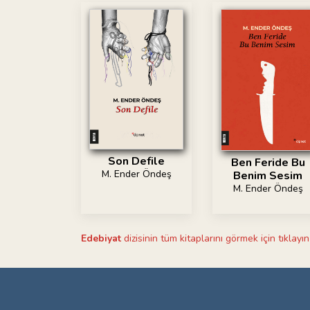
Son Defile
Ben Feride Bu
M. Ender Öndeş
Benim Sesim
M. Ender Öndeş
Edebiyat
dizisinin tüm kitaplarını görmek için tıklayın