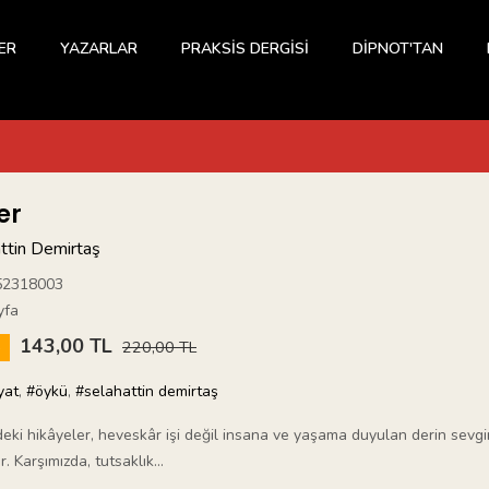
ER
YAZARLAR
PRAKSİS DERGİSİ
DİPNOT'TAN
er
ttin Demirtaş
52318003
yfa
143,00 TL
5
220,00 TL
yat
,
#öykü
,
#selahattin demirtaş
eki hikâyeler, heveskâr işi değil insana ve yaşama duyulan derin sevgin
r. Karşımızda, tutsaklık...