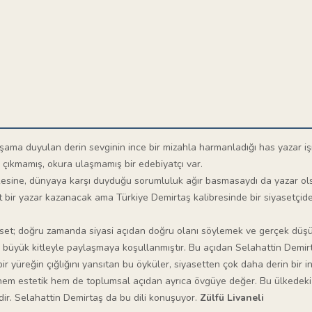
aşama duyulan derin sevginin ince bir mizahla harmanladığı has yazar işi
 çıkmamış, okura ulaşmamış bir edebiyatçı var.
lkesine, dünyaya karşı duyduğu sorumluluk ağır basmasaydı da yazar ol
bir yazar kazanacak ama Türkiye Demirtaş kalibresinde bir siyasetçiden
iyaset; doğru zamanda siyasi açıdan doğru olanı söylemek ve gerçek düş
en büyük kitleyle paylaşmaya koşullanmıştır. Bu açıdan Selahattin Demirt
bir yüreğin çığlığını yansıtan bu öyküler, siyasetten çok daha derin bir
ı, hem estetik hem de toplumsal açıdan ayrıca övgüye değer. Bu ülkedeki
lidir. Selahattin Demirtaş da bu dili konuşuyor.
Zülfü Livaneli