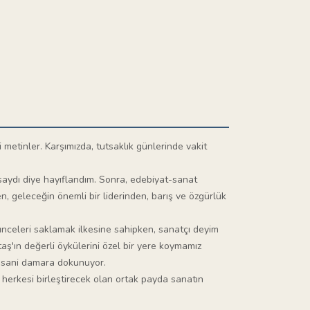
 metinler. Karşımızda, tutsaklık günlerinde vakit
saydı diye hayıflandım. Sonra, edebiyat-sanat
, geleceğin önemli bir liderinden, barış ve özgürlük
ünceleri saklamak ilkesine sahipken, sanatçı deyim
aş'ın değerli öykülerini özel bir yere koymamız
 insani damara dokunuyor.
 herkesi birleştirecek olan ortak payda sanatın