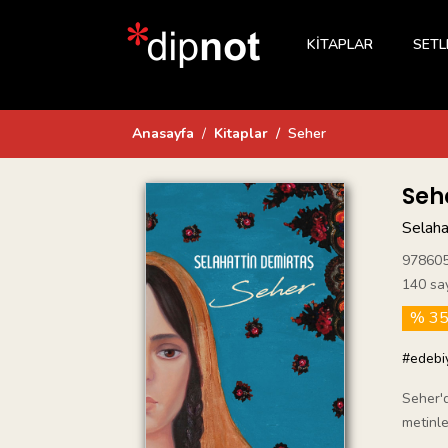
KİTAPLAR
SETL
Anasayfa
Kitaplar
Seher
Seh
Selaha
97860
140 sa
% 3
#edebi
Seher'd
metinle