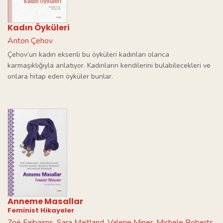
Kadın Öyküleri
Anton Çehov
Çehov’un kadın eksenli bu öyküleri kadınları olanca
karmaşıklığıyla anlatıyor. Kadınların kendilerini bulabilecekleri ve
onlara hitap eden öyküler bunlar.
Anneme Masallar
Feminist Hikayeler
Zoë Faibairns
Sara Maitland
Valerie Miner
Michele Roberts
,
,
,
,