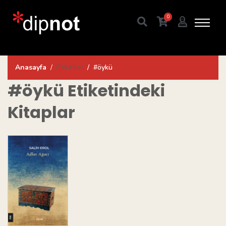
0
Anasayfa
Etiketler
#öykü
#öykü
Etiketindeki
Kitaplar