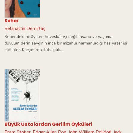
Seher
Selahattin Demirtaş
Seher'deki hikâyeler, heveskâr işi değil insana ve yaşama
duyulan derin sevginin ince bir mizahla harmanladığı has yazar işi
metinler. Karşımızda, tutsaklık...
Büyük Ustalardan Gerilim Öyküleri
Bram Stoker
Edgar Allan Poe
John William Polidori
Jack
,
,
,