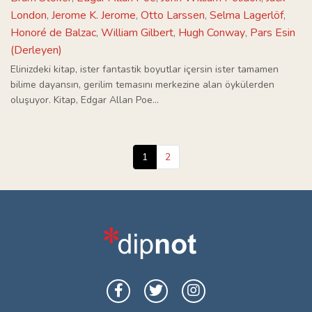
London
Jerome K. Jerome
Otto Larssen
Selma Lagerlöf
,
,
,
,
Honoré de Balzac
William Gilbert
Hugh Conway
Pars Esin
,
,
,
(Derleyen)
Elinizdeki kitap, ister fantastik boyutlar içersin ister tamamen
bilime dayansın, gerilim temasını merkezine alan öykülerden
oluşuyor. Kitap, Edgar Allan Poe...
1
2