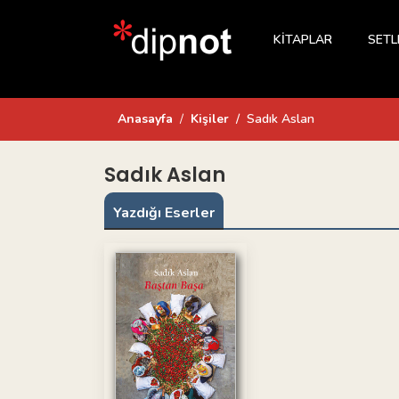
KİTAPLAR
SETL
Anasayfa
Kişiler
Sadık Aslan
Sadık Aslan
Yazdığı Eserler