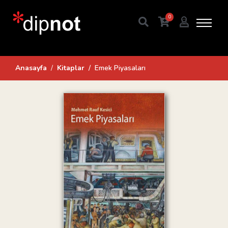
0
Anasayfa
Kitaplar
Emek Piyasaları