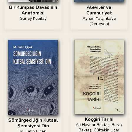
Bir Kumpas Davasının
Aleviler ve
Anatomisi
Cumhuriyet
Günay Kubilay
Ayhan Yalçınkaya
(Derleyen)
Koçgiri Tarihi
Sömürgeciliğin Kutsal
Ali Haydar Bektaş
,
Burak
Şemsiyesi Din
Bektaş
,
Gültekin Uçar
M. Fatih Çiçek