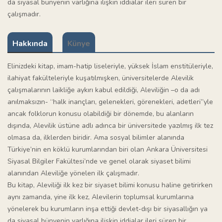
da siyasal bünyenin varlığına ilişkin iddialar ileri süren bir
çalışmadır.
Hakkında
Künye
Elinizdeki kitap, imam-hatip liseleriyle, yüksek İslam enstitüleriyle,
ilahiyat fakülteleriyle kuşatılmışken, üniversitelerde Alevilik
çalışmalarının laikliğe aykırı kabul edildiği, Aleviliğin –o da adı
anılmaksızın- “halk inançları, gelenekleri, görenekleri, adetleri”yle
ancak folklorun konusu olabildiği bir dönemde, bu alanların
dışında, Alevilik üstüne adlı adınca bir üniversitede yazılmış ilk tez
olmasa da, ilklerden biridir. Ama sosyal bilimler alanında
Türkiye’nin en köklü kurumlarından biri olan Ankara Üniversitesi
Siyasal Bilgiler Fakültesi’nde ve genel olarak siyaset bilimi
alanından Aleviliğe yönelen ilk çalışmadır.
Bu kitap, Aleviliği ilk kez bir siyaset bilimi konusu haline getirirken
aynı zamanda, yine ilk kez, Alevilerin toplumsal kurumlarına
yönelerek bu kurumların inşa ettiği devlet-dışı bir siyasallığın ya
da siyasal bünyenin varlığına ilişkin iddialar ileri süren bir