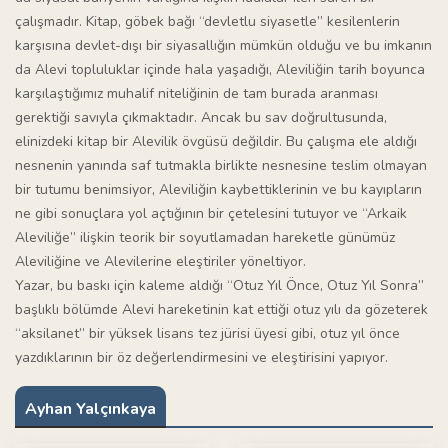
çalışmadır. Kitap, göbek bağı “devletlu siyasetle” kesilenlerin
karşısına devlet-dışı bir siyasallığın mümkün olduğu ve bu imkanın
da Alevi topluluklar içinde hala yaşadığı, Aleviliğin tarih boyunca
karşılaştığımız muhalif niteliğinin de tam burada aranması
gerektiği savıyla çıkmaktadır. Ancak bu sav doğrultusunda,
elinizdeki kitap bir Alevilik övgüsü değildir. Bu çalışma ele aldığı
nesnenin yanında saf tutmakla birlikte nesnesine teslim olmayan
bir tutumu benimsiyor, Aleviliğin kaybettiklerinin ve bu kayıpların
ne gibi sonuçlara yol açtığının bir çetelesini tutuyor ve “Arkaik
Aleviliğe” ilişkin teorik bir soyutlamadan hareketle günümüz
Aleviliğine ve Alevilerine eleştiriler yöneltiyor.
Yazar, bu baskı için kaleme aldığı “Otuz Yıl Önce, Otuz Yıl Sonra”
başlıklı bölümde Alevi hareketinin kat ettiği otuz yılı da gözeterek
“aksilanet” bir yüksek lisans tez jürisi üyesi gibi, otuz yıl önce
yazdıklarının bir öz değerlendirmesini ve eleştirisini yapıyor.
Ayhan Yalçınkaya