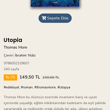
Sepete Ekle
Utopia
Thomas More
Çeviri:
İbrahim Yıldız
9786052318607
240 sayfa
149,50 TL
% 35
230,00 TL
#edebiyat
,
#roman
,
#thomasmore
,
#ütopya
Thomas More bu ölümsüz eserinde insanların barış ve uyum
içerisinde yaşadığı, eğitim imkânlarından kadınların da eşit şekilde
yararlandığı ve mülkiyetin ortak olduğu bir ada- ülkeyi anlatıyor.