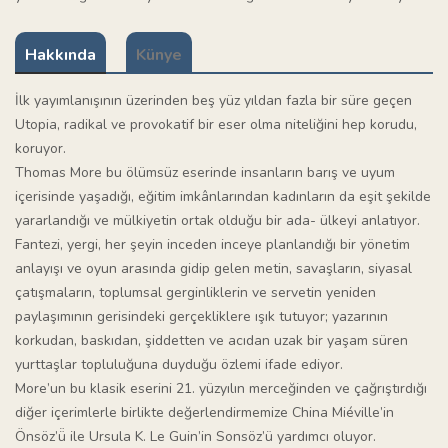
Hakkında
Künye
İlk yayımlanışının üzerinden beş yüz yıldan fazla bir süre geçen
Utopia, radikal ve provokatif bir eser olma niteliğini hep korudu,
koruyor.
Thomas More bu ölümsüz eserinde insanların barış ve uyum
içerisinde yaşadığı, eğitim imkânlarından kadınların da eşit şekilde
yararlandığı ve mülkiyetin ortak olduğu bir ada- ülkeyi anlatıyor.
Fantezi, yergi, her şeyin inceden inceye planlandığı bir yönetim
anlayışı ve oyun arasında gidip gelen metin, savaşların, siyasal
çatışmaların, toplumsal gerginliklerin ve servetin yeniden
paylaşımının gerisindeki gerçekliklere ışık tutuyor; yazarının
korkudan, baskıdan, şiddetten ve acıdan uzak bir yaşam süren
yurttaşlar topluluğuna duyduğu özlemi ifade ediyor.
More’un bu klasik eserini 21. yüzyılın merceğinden ve çağrıştırdığı
diğer içerimlerle birlikte değerlendirmemize China Miéville’in
Önsöz’ü̈ ile Ursula K. Le Guin’in Sonsöz’ü yardımcı oluyor.