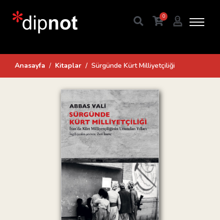
0
Anasayfa
Kitaplar
Sürgünde Kürt Milliyetçiliği