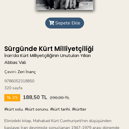
Sepete Ekle
Sürgünde Kürt Milliyetçiliği
İran’da Kürt Milliyetçiliğinin Unutulan Yılları
Abbas Vali
Çeviri:
Zeri İnanç
9786052318850
320 sayfa
188,50 TL
% 35
290,00 TL
#kürt solu
,
#kürt sorunu
,
#kürt tarihi
,
#kürtler
Elinizdeki kitap, Mahabad Kürt Cumhuriyeti'nin düşüşünden
başlayıp İran devrimiyle sonuçlanan 1947-1979 arası dönemde