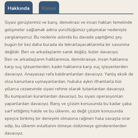
Hakkında
Künye
Siyasi görüşlerimiz ve barış, demokrasi ve insan hakları temelinde
gelişmeler sağlamak adına yürüttüğümüz çalışmalar nedeniyle
yargılanıyoruz. Bu nedenle aslında bu davada yaptığımız şey
bugün bir kez daha burada da tekrarlayacaklarımla bir savunma
değildir. Ben ve arkadaşlarım sanık değiliz, bizler davacıyız.
Ben ve arkadaşlarım halklarımıza, demokrasiye, insan haklarına
karşı suç işleyenlerden, kadın haklarına karşı suç işleyenlerden
davacıyız. Anayasayı rafa kaldıranlardan davacıyız. Yanlış eksik de
olsa kanunlara uymayanlardan, hukuka aykırı ithamlarla bizi
yıllarca cezaevinde siyasi rehine olarak tutanlardan davacıyız.
Bu kumpasları kuranlardan davacıyız, bu siyasi operasyonları
yapanlardan davacıyız. Barış ve çözüm konusunda bu kadar çaba
sarf ettiğimiz halde ve bu ülkenin, az değil çözüm konusunda
epeyce birikmiş bir deneyimi olmasına rağmen hala savaşta ısrar
edip, bu ülkenin evlatlarını ölmeye-öldürmeye gönderenlerden
davacıyız.