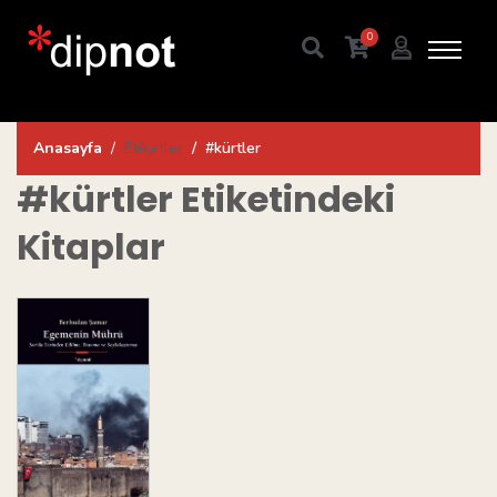
0
Anasayfa
Etiketler
#kürtler
#kürtler
Etiketindeki
Kitaplar