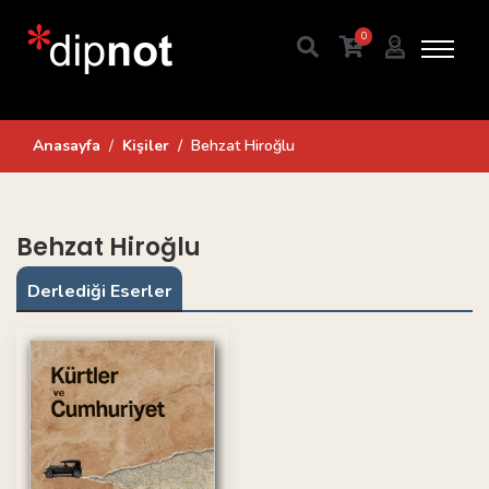
0
Anasayfa
Kişiler
Behzat Hiroğlu
Behzat Hiroğlu
Derlediği Eserler