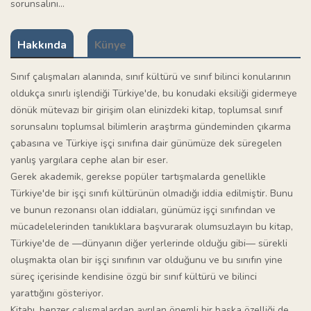
sorunsalını...
Hakkında
Künye
Sınıf çalışmaları alanında, sınıf kültürü ve sınıf bilinci konularının
oldukça sınırlı işlendiği Türkiye'de, bu konudaki eksiliği gidermeye
dönük mütevazı bir girişim olan elinizdeki kitap, toplumsal sınıf
sorunsalını toplumsal bilimlerin araştırma gündeminden çıkarma
çabasına ve Türkiye işçi sınıfına dair günümüze dek süregelen
yanlış yargılara cephe alan bir eser.
Gerek akademik, gerekse popüler tartışmalarda genellikle
Türkiye'de bir işçi sınıfı kültürünün olmadığı iddia edilmiştir. Bunu
ve bunun rezonansı olan iddiaları, günümüz işçi sınıfından ve
mücadelelerinden tanıklıklara başvurarak olumsuzlayın bu kitap,
Türkiye'de de —dünyanın diğer yerlerinde olduğu gibi— sürekli
oluşmakta olan bir işçi sınıfının var olduğunu ve bu sınıfın yine
süreç içerisinde kendisine özgü bir sınıf kültürü ve bilinci
yarattığını gösteriyor.
Kitabı, benzer çalışmalardan ayrılan önemli bir başka özelliği de,