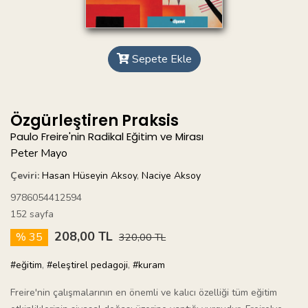
Sepete Ekle
Özgürleştiren Praksis
Paulo Freire'nin Radikal Eğitim ve Mirası
Peter Mayo
Çeviri:
Hasan Hüseyin Aksoy
,
Naciye Aksoy
9786054412594
152 sayfa
208,00 TL
% 35
320,00 TL
#eğitim
,
#eleştirel pedagoji
,
#kuram
Freire'nin çalışmalarının en önemli ve kalıcı özelliği tüm eğitim