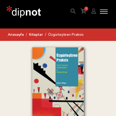
0
Anasayfa
Kitaplar
Özgürleştiren Praksis