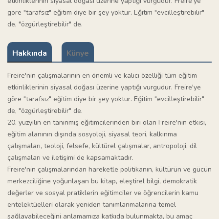
etkinliklerinin siyasal doğası üzerine yaptığı vurgudur. Freire'ye
göre "tarafsız" eğitim diye bir şey yoktur. Eğitim "evcilleştirebilir"
de, "özgürleştirebilir" de.
Hakkında
Künye
Freire'nin çalışmalarının en önemli ve kalıcı özelliği tüm eğitim
etkinliklerinin siyasal doğası üzerine yaptığı vurgudur. Freire'ye
göre "tarafsız" eğitim diye bir şey yoktur. Eğitim "evcilleştirebilir"
de, "özgürleştirebilir" de.
20. yüzyılın en tanınmış eğitimcilerinden biri olan Freire'nin etkisi,
eğitim alanının dışında sosyoloji, siyasal teori, kalkınma
çalışmaları, teoloji, felsefe, kültürel çalışmalar, antropoloji, dil
çalışmaları ve iletişimi de kapsamaktadır.
Freire'nin çalışmalarından hareketle politikanın, kültürün ve gücün
merkezciliğine yoğunlaşan bu kitap, eleştirel bilgi, demokratik
değerler ve sosyal pratiklerin eğitimciler ve öğrencilerin kamu
entelektüelleri olarak yeniden tanımlanmalarına temel
sağlayabileceğini anlamamıza katkıda bulunmakta, bu amaç