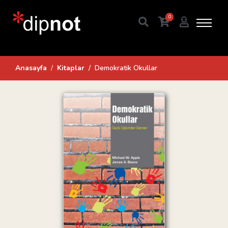
0
Anasayfa
Kitaplar
Demokratik Okullar