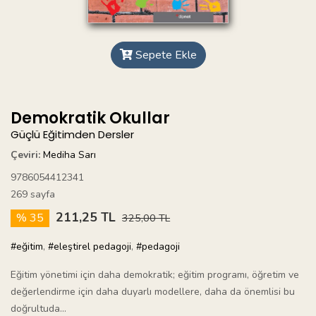
Sepete Ekle
Demokratik Okullar
Güçlü Eğitimden Dersler
Çeviri:
Mediha Sarı
9786054412341
269 sayfa
211,25 TL
% 35
325,00 TL
#eğitim
,
#eleştirel pedagoji
,
#pedagoji
Eğitim yönetimi için daha demokratik; eğitim programı, öğretim ve
değerlendirme için daha duyarlı modellere, daha da önemlisi bu
doğrultuda...