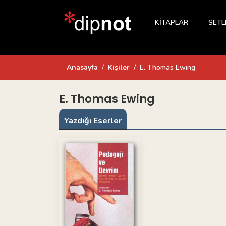
KİTAPLAR
SETL
Anasayfa
Kişiler
E. Thomas Ewing
E. Thomas Ewing
Yazdığı Eserler