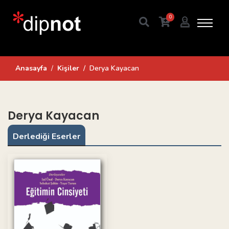
0
Anasayfa
Kişiler
Derya Kayacan
Derya Kayacan
Derlediği Eserler