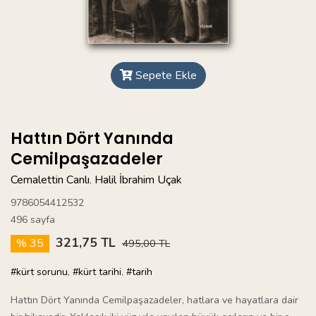
Sepete Ekle
Hattın Dört Yanında
Cemilpaşazadeler
Cemalettin Canlı
Halil İbrahim Uçak
,
9786054412532
496 sayfa
321,75 TL
% 35
495,00 TL
#kürt sorunu
,
#kürt tarihi
,
#tarih
Hattın Dört Yanında Cemilpaşazadeler, hatlara ve hayatlara dair