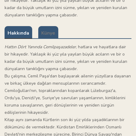
bir hikayedir. Yaklaşık iki yüz yıla yayılan büyük acıların ve bir o
kadar da büyük umutların izini sürme, yıkılan ve yeniden kurulan
dünyaların tanıklığını yapma çabasıdır.
Hakkında
Künye
Hattın Dört Yanında Cemilpaşazadeler
, hatlara ve hayatlara dair
bir hikayedir. Yaklaşık iki yüz yıla yayılan büyük acıların ve bir o
kadar da büyük umutların izini sürme, yıkılan ve yeniden kurulan
dünyaların tanıklığını yapma çabasıdır.
Bu çalışma, Cemil Paşa'dan başlayarak ailenin yüzyıllara dayanan
ve birkaç ülkeye dağılan mensuplarının serancamıdır.
Cemiloğulları'nın, topraklarından koparılarak Lüleburgaz'a,
Ordu'ya, Denizli'ye, Suriye'ye savrulan yaşamlarının, kimliklerini
koruma savaşlarının, geri dönüşlerinin ve yeniden sürgün
edilişlerinin hikayesidir.
Kitap aynı zamanda Kürtlerin son iki yüz yılda yaşadıklarının bir
dökümünü de vermektedir. Kürdistan Emirliklerinden Osmanlı
Devleti'nin merkezileşme sürecine, Birinci Dünya Savaşı'ndan