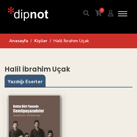
0
Anasayfa
Kişiler
Halil İbrahim Uçak
Halil İbrahim Uçak
Yazdığı Eserler