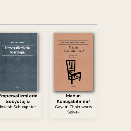
Emperyalizmlerin
Madun
Sosyolojisi
Konuşabilir mi?
Joseph Schumpeter
Gayatri Chakravorty
Spivak