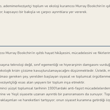
p, ademimerkeziyetçi toplum ve ekoloji kuramcısı Murray Bookchin’in ışıltı
or; kapsayıcı bir bakışla ve çarpıcı ayrıntılara yer vererek.
 Murray Bookchin’in ışıltılı hayat hikâyesini, mücadelesini ve fikirlerini
 başına teknoloji değil, sınıf egemenliği ve hiyerarşinin damgasını vurd
lojik krizin çözüme kavuşturulamayacağını düşünmektedir. Üstelik, merk
pılması gereken şey, yerelden başlayan siyasal ve toplumsal örgütlenmel
eziyetçiliği esas alan yepyeni bir toplum inşa etmektir.
 yirminci yüzyıl toplumsal tarihinin 1930’lardaki anti-faşist mücadelelerd
rine ve Yeşil siyasete uzanan ayrıntılı bir panoramasını da sunuyor. To
aklaşımları ve hareketleri tartışıyor; onun siyaset kuramına getirdiği özgü