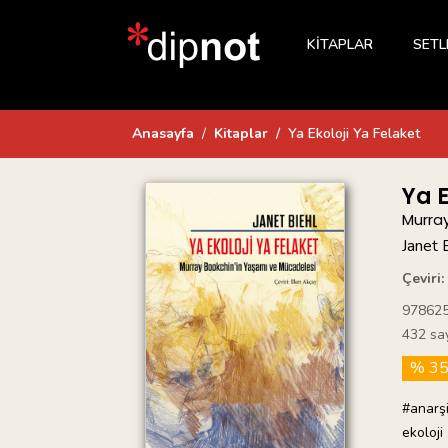
KİTAPLAR
SETL
Anasayfa
Kitaplar
Ya Ekoloji Ya Felaket
Ya E
Murra
Janet 
Çeviri:
97862
432 sa
% 3
#anarş
ekoloji