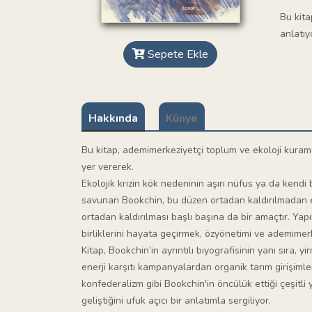
Bu kita
anlatıy
Sepete Ekle
Hakkında
Künye
Bu kitap, ademimerkeziyetçi toplum ve ekoloji kuramcısı
yer vererek.
Ekolojik krizin kök nedeninin aşırı nüfus ya da kendi
savunan Bookchin, bu düzen ortadan kaldırılmadan eko
ortadan kaldırılması başlı başına da bir amaçtır. Ya
birliklerini hayata geçirmek, özyönetimi ve ademimerk
Kitap, Bookchin’in ayrıntılı biyografisinin yanı sıra,
enerji karşıtı kampanyalardan organik tarım girişimle
konfederalizm gibi Bookchin'in öncülük ettiği çeşitli y
geliştiğini ufuk açıcı bir anlatımla sergiliyor.