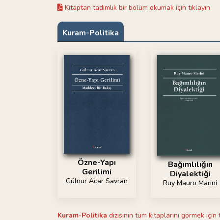
Kitaptan tadımlık bir bölüm okumak için tıklayın
Kuram-Politika
Özne-Yapı
Bağımlılığın
Gerilimi
Diyalektiği
Gülnur Acar Savran
Ruy Mauro Marini
Kuram-Politika
dizisinin tüm kitaplarını görmek için 