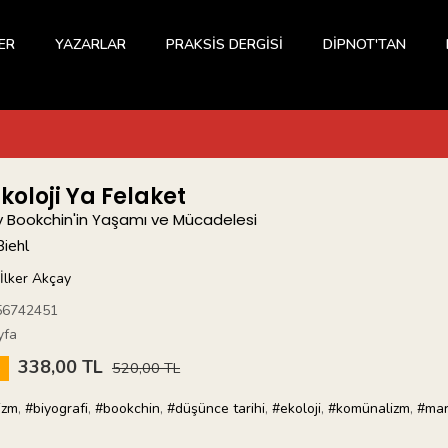
ER
YAZARLAR
PRAKSİS DERGİSİ
DİPNOT'TAN
koloji Ya Felaket
y Bookchin'in Yaşamı ve Mücadelesi
Biehl
İlker Akçay
56742451
yfa
338,00 TL
5
520,00 TL
izm
,
#biyografi
,
#bookchin
,
#düşünce tarihi
,
#ekoloji
,
#komünalizm
,
#mar