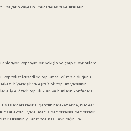
lı hayat hikâyesini, mücadelesini ve fikirlerini
 anlatıyor; kapsayıcı bir bakışla ve çarpıcı ayrıntılara
uğu kapitalist iktisadi ve toplumsal düzen olduğunu
ezi, hiyerarşik ve eşitsiz bir toplum yapısının
er eliyle, özerk toplulukları ve bunların konfederal
en 1960’lardaki radikal gençlik hareketlerine, nükleer
plumsal ekoloji, yerel meclis demokrasisi, demokratik
n katkısının yıllar içinde nasıl evrildiğini ve