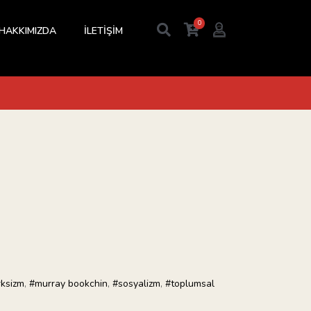
0
HAKKIMIZDA
İLETİŞİM
ksizm
,
#murray bookchin
,
#sosyalizm
,
#toplumsal