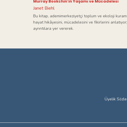
Murray Bookchin'in Yaşamı ve Mücadelesi
Janet Biehl
Bu kitap, ademimerkeziyetçi toplum ve ekoloji kuramcı
hayat hikâyesini, mücadelesini ve fikirlerini anlatıyor
ayrıntılara yer vererek.
Üyelik Sözl