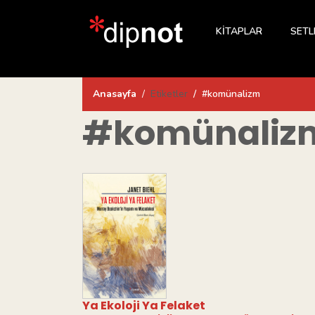
KİTAPLAR
SETL
Anasayfa
Etiketler
#komünalizm
#komünaliz
Ya Ekoloji Ya Felaket