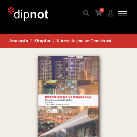
0
Anasayfa
Kitaplar
Küreselleşme ve Demokrasi