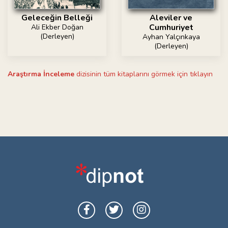
Geleceğin Belleği
Aleviler ve
Cumhuriyet
Ali Ekber Doğan
(Derleyen)
Ayhan Yalçınkaya
(Derleyen)
Araştırma İnceleme
dizisinin tüm kitaplarını görmek için tıklayın