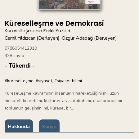
Küreselleşme ve Demokrasi
Küreselleşmenin Farklı Yüzleri
Cemil Yıldızcan (Derleyen)
Özgür Adadağ (Derleyen)
,
9786054412310
338 sayfa
- Tükendi -
#küreselleşme
,
#siyaset
,
#siyaset bilimi
Küreselleşme kavramının insanların hareketliliğini mi, uzun
mesafeli ticareti mi, kültürler arası irtibatı mı, uluslararası bir
toplumun gelişimini mi, küresel bir...
Hakkında
Künye