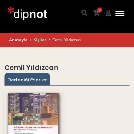
0
Anasayfa
Kişiler
Cemil Yıldızcan
Cemil Yıldızcan
Derlediği Eserler