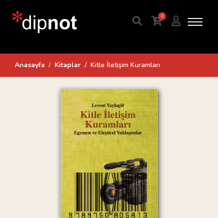
0
Anasayfa
Kitaplar
Kitle İletişim Kuramları