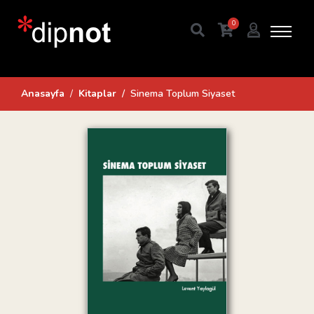
0
Anasayfa
Kitaplar
Sinema Toplum Siyaset