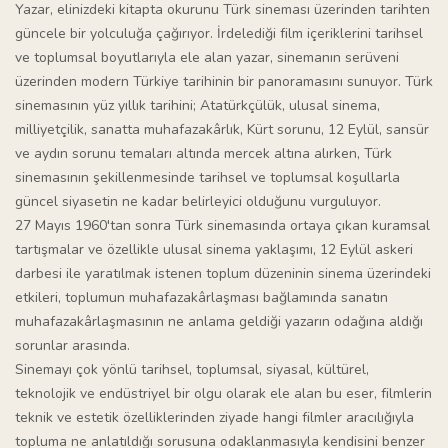
Yazar, elinizdeki kitapta okurunu Türk sineması üzerinden tarihten
güncele bir yolculuğa çağırıyor. İrdelediği film içeriklerini tarihsel
ve toplumsal boyutlarıyla ele alan yazar, sinemanın serüveni
üzerinden modern Türkiye tarihinin bir panoramasını sunuyor. Türk
sinemasının yüz yıllık tarihini; Atatürkçülük, ulusal sinema,
milliyetçilik, sanatta muhafazakârlık, Kürt sorunu, 12 Eylül, sansür
ve aydın sorunu temaları altında mercek altına alırken, Türk
sinemasının şekillenmesinde tarihsel ve toplumsal koşullarla
güncel siyasetin ne kadar belirleyici olduğunu vurguluyor.
27 Mayıs 1960'tan sonra Türk sinemasında ortaya çıkan kuramsal
tartışmalar ve özellikle ulusal sinema yaklaşımı, 12 Eylül askeri
darbesi ile yaratılmak istenen toplum düzeninin sinema üzerindeki
etkileri, toplumun muhafazakârlaşması bağlamında sanatın
muhafazakârlaşmasının ne anlama geldiği yazarın odağına aldığı
sorunlar arasında.
Sinemayı çok yönlü tarihsel, toplumsal, siyasal, kültürel,
teknolojik ve endüstriyel bir olgu olarak ele alan bu eser, filmlerin
teknik ve estetik özelliklerinden ziyade hangi filmler aracılığıyla
topluma ne anlatıldığı sorusuna odaklanmasıyla kendisini benzer