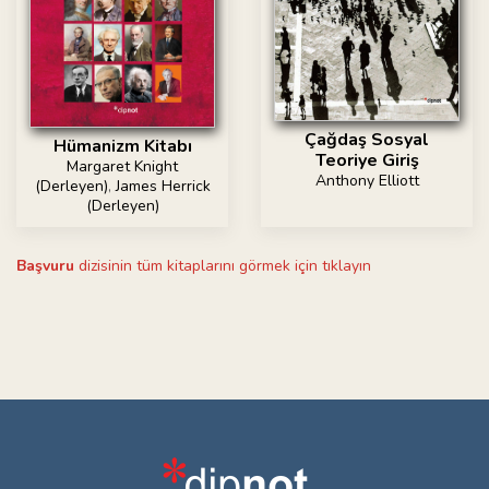
Çağdaş Sosyal
Hümanizm Kitabı
Teoriye Giriş
Margaret Knight
Anthony Elliott
(Derleyen)
,
James Herrick
(Derleyen)
Başvuru
dizisinin tüm kitaplarını görmek için tıklayın