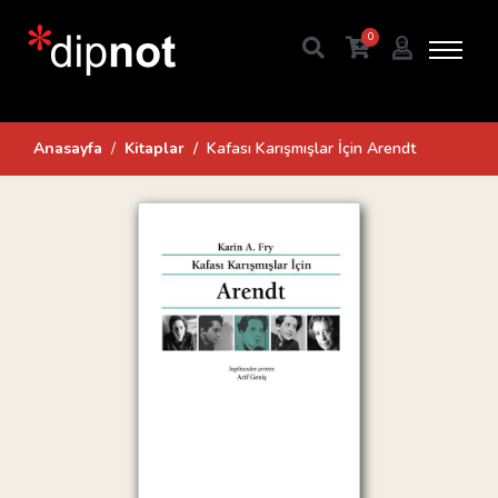
0
Anasayfa
Kitaplar
Kafası Karışmışlar İçin Arendt