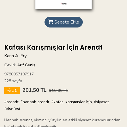
Sepete Ekle
Kafası Karışmışlar İçin Arendt
Karin A. Fry
Çeviri:
Arif Geniş
9786057197917
228 sayfa
201,50 TL
% 35
310,00 TL
#arendt
,
#hannah arendt
,
#kafası karışmışlar için
,
#siyaset
felsefesi
Hannah Arendt, yirminci yüzyılın en etkili siyaset kuramcılarından
biri olarak kabul edilmektedir.