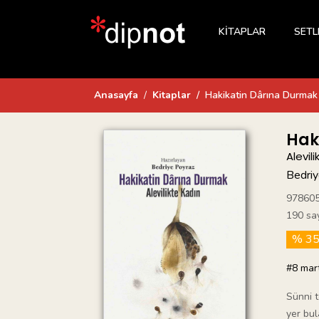
KİTAPLAR
SETL
Anasayfa
Kitaplar
Hakikatin Dârına Durmak
Hak
Alevil
Bedriy
97860
190 sa
% 3
#8 mar
Sünni t
yer bul