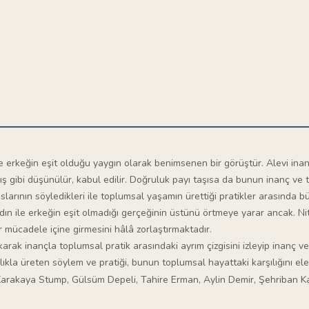
ile erkeğin eşit olduğu yaygın olarak benimsenen bir görüştür. Alevi inan
 gibi düşünülür, kabul edilir. Doğruluk payı taşısa da bunun inanç ve 
rının söyledikleri ile toplumsal yaşamın ürettiği pratikler arasında büyü
ın ile erkeğin eşit olmadığı gerçeğinin üstünü örtmeye yarar ancak. Ni
bir mücadele içine girmesini hâlâ zorlaştırmaktadır.
karak inançla toplumsal pratik arasındaki ayrım çizgisini izleyip inanç ve 
lıkla üreten söylem ve pratiği, bunun toplumsal hayattaki karşılığını ele
arakaya Stump, Gülsüm Depeli, Tahire Erman, Aylin Demir, Şehriban K