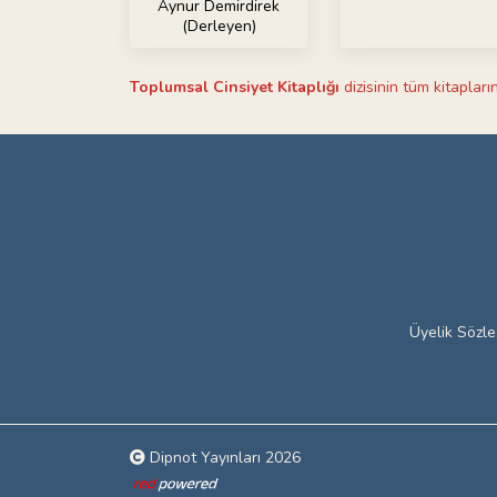
Aynur Demirdirek
(Derleyen)
Toplumsal Cinsiyet Kitaplığı
dizisinin tüm kitapların
Üyelik Sözl
Dipnot Yayınları 2026
Web tasarım: Red Bilişim