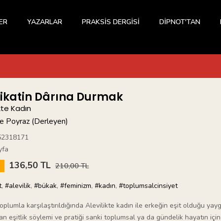
ER
YAZARLAR
PRAKSİS DERGİSİ
DİPNOT'TAN
ikatin Dârına Durmak
ikte Kadın
e Poyraz (Derleyen)
52318171
yfa
136,50 TL
5
210,00 TL
t
,
#alevilik
,
#bükak
,
#feminizm
,
#kadın
,
#toplumsalcinsiyet
oplumla karşılaştırıldığında Alevilikte kadın ile erkeğin eşit olduğu ya
an eşitlik söylemi ve pratiği sanki toplumsal ya da gündelik hayatın içi