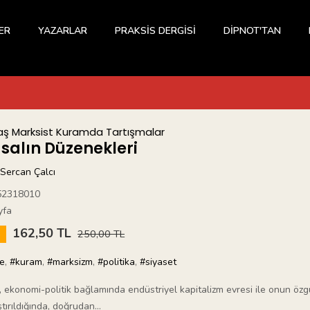
ER
YAZARLAR
PRAKSİS DERGİSİ
DİPNOT'TAN
ş Marksist Kuramda Tartışmalar
asalın Düzenekleri
Sercan Çalcı
52318010
yfa
162,50 TL
5
250,00 TL
fe
,
#kuram
,
#marksizm
,
#politika
,
#siyaset
, ekonomi-politik bağlamında endüstriyel kapitalizm evresi ile onun özgü
ştırıldığında, doğrudan...