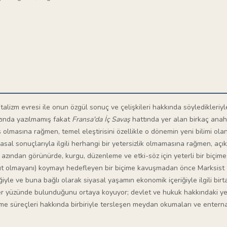
alizm evresi ile onun özgül sonuç ve çelişkileri hakkında söyledikleriyl
zında yazılmamış fakat
Fransa'da İç Savaş
hattında yer alan birkaç anaht
 olmasına rağmen, temel eleştirisini özellikle o dönemin yeni bilimi olan
asal sonuçlarıyla ilgili herhangi bir yetersizlik olmamasına rağmen, açı
n azından görünürde, kurgu, düzenleme ve etki-söz için yeterli bir biçi
cut olmayanı) koymayı hedefleyen bir biçime kavuşmadan önce Marksist
ğiyle ve buna bağlı olarak siyasal yaşamın ekonomik içeriğiyle ilgili birt
iğer yüzünde bulunduğunu ortaya koyuyor; devlet ve hukuk hakkındaki yeni 
şme süreçleri hakkında birbiriyle tersleşen meydan okumaları ve entern