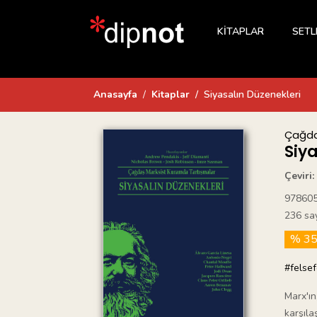
KİTAPLAR
SETL
Anasayfa
Kitaplar
Siyasalın Düzenekleri
Çağda
Siy
Çeviri:
97860
236 sa
% 3
#felse
Marx'ın
karşıla