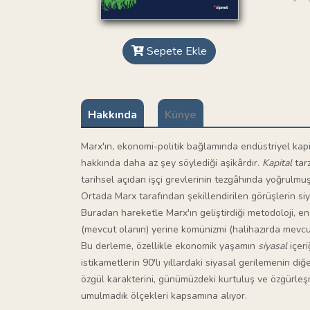
Sepete Ekle
Hakkında
Künye
Marx'ın, ekonomi-politik bağlamında endüstriyel kapit
hakkında daha az şey söylediği aşikârdır.
Kapital
tar
tarihsel açıdan işçi grevlerinin tezgâhında yoğrulmuş
Ortada Marx tarafından şekillendirilen görüşlerin siy
Buradan hareketle Marx'ın geliştirdiği metodoloji, e
(mevcut olanın) yerine komünizmi (halihazırda mev
Bu derleme, özellikle ekonomik yaşamın
siyasal
içeri
istikametlerin 90'lı yıllardaki siyasal gerilemenin d
özgül karakterini, günümüzdeki kurtuluş ve özgürle
umulmadık ölçekleri kapsamına alıyor.