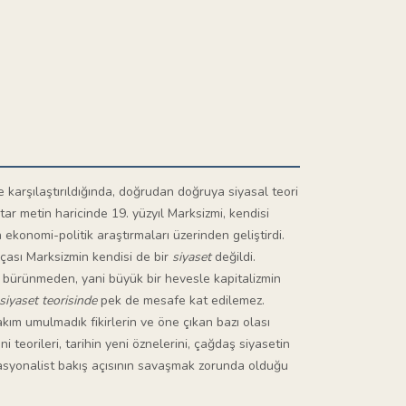
e karşılaştırıldığında, doğrudan doğruya siyasal teori
ar metin haricinde 19. yüzyıl Marksizmi, kendisi
 ekonomi-politik araştırmaları üzerinden geliştirdi.
kçası Marksizmin kendisi de bir
siyaset
değildi.
me bürünmeden, yani büyük bir hevesle kapitalizmin
siyaset teorisinde
pek de mesafe kat edilemez.
akım umulmadık fikirlerin ve öne çıkan bazı olası
teorileri, tarihin yeni öznelerini, çağdaş siyasetin
asyonalist bakış açısının savaşmak zorunda olduğu