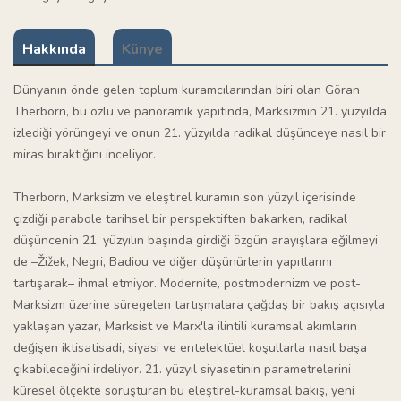
Hakkında
Künye
Dünyanın önde gelen toplum kuramcılarından biri olan Göran
Therborn, bu özlü ve panoramik yapıtında, Marksizmin 21. yüzyılda
izlediği yörüngeyi ve onun 21. yüzyılda radikal düşünceye nasıl bir
miras bıraktığını inceliyor.
Therborn, Marksizm ve eleştirel kuramın son yüzyıl içerisinde
çizdiği parabole tarihsel bir perspektiften bakarken, radikal
düşüncenin 21. yüzyılın başında girdiği özgün arayışlara eğilmeyi
de –Žižek, Negri, Badiou ve diğer düşünürlerin yapıtlarını
tartışarak– ihmal etmiyor. Modernite, postmodernizm ve post-
Marksizm üzerine süregelen tartışmalara çağdaş bir bakış açısıyla
yaklaşan yazar, Marksist ve Marx'la ilintili kuramsal akımların
değişen iktisatisadi, siyasi ve entelektüel koşullarla nasıl başa
çıkabileceğini irdeliyor. 21. yüzyıl siyasetinin parametrelerini
küresel ölçekte soruşturan bu eleştirel-kuramsal bakış, yeni