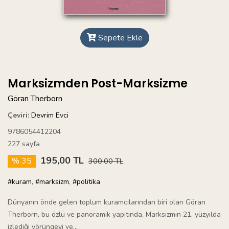
Sepete Ekle
Marksizmden Post-Marksizme
Göran Therborn
Çeviri:
Devrim Evci
9786054412204
227 sayfa
195,00 TL
% 35
300,00 TL
#kuram
,
#marksizm
,
#politika
Dünyanın önde gelen toplum kuramcılarından biri olan Göran
Therborn, bu özlü ve panoramik yapıtında, Marksizmin 21. yüzyılda
izlediği yörüngeyi ve...