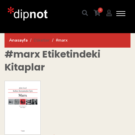
0
Anasayfa
Etiketler
#marx
#marx
Etiketindeki
Kitaplar