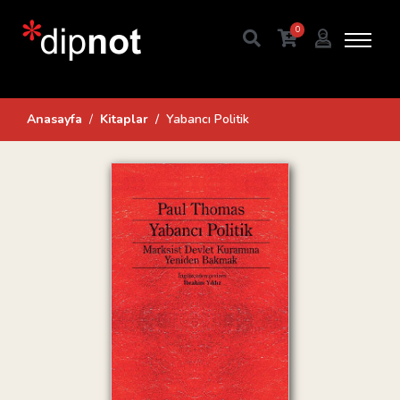
0
Anasayfa
Kitaplar
Yabancı Politik