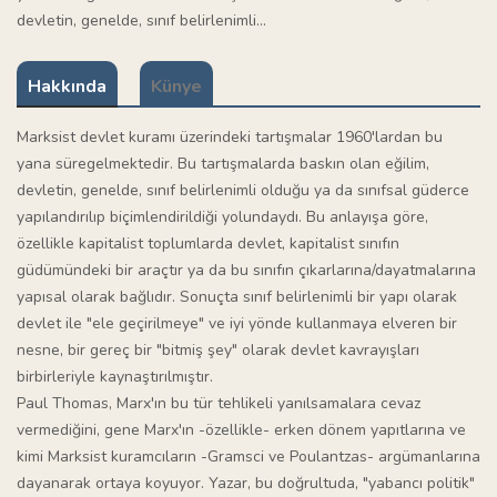
devletin, genelde, sınıf belirlenimli...
Hakkında
Künye
Marksist devlet kuramı üzerindeki tartışmalar 1960'lardan bu
yana süregelmektedir. Bu tartışmalarda baskın olan eğilim,
devletin, genelde, sınıf belirlenimli olduğu ya da sınıfsal güderce
yapılandırılıp biçimlendirildiği yolundaydı. Bu anlayışa göre,
özellikle kapitalist toplumlarda devlet, kapitalist sınıfın
güdümündeki bir araçtır ya da bu sınıfın çıkarlarına/dayatmalarına
yapısal olarak bağlıdır. Sonuçta sınıf belirlenimli bir yapı olarak
devlet ile "ele geçirilmeye" ve iyi yönde kullanmaya elveren bir
nesne, bir gereç bir "bitmiş şey" olarak devlet kavrayışları
birbirleriyle kaynaştırılmıştır.
Paul Thomas, Marx'ın bu tür tehlikeli yanılsamalara cevaz
vermediğini, gene Marx'ın -özellikle- erken dönem yapıtlarına ve
kimi Marksist kuramcıların -Gramsci ve Poulantzas- argümanlarına
dayanarak ortaya koyuyor. Yazar, bu doğrultuda, "yabancı politik"