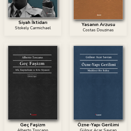
Siyah İktidarı
Yasanın Arzusu
Stokely Carmichael
Costas Douzinas
Özne-Yapı Gerilimi
Geç Faşizm
Gülnur Acar Savran
Alberto Toscano