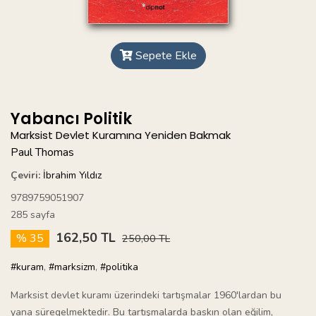
Sepete Ekle
Yabancı Politik
Marksist Devlet Kuramına Yeniden Bakmak
Paul Thomas
Çeviri:
İbrahim Yıldız
9789759051907
285 sayfa
162,50 TL
% 35
250,00 TL
#kuram
,
#marksizm
,
#politika
Marksist devlet kuramı üzerindeki tartışmalar 1960'lardan bu
yana süregelmektedir. Bu tartışmalarda baskın olan eğilim,