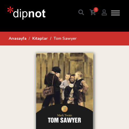
0
Anasayfa
Kitaplar
Tom Sawyer