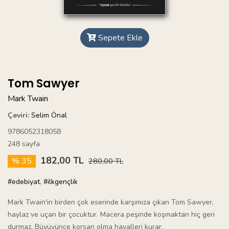
Sepete Ekle
Tom Sawyer
Mark Twain
Çeviri:
Selim Önal
9786052318058
248 sayfa
182,00 TL
% 35
280,00 TL
#edebiyat
,
#ilkgençlik
Mark Twain'in birden çok eserinde karşımıza çıkan Tom Sawyer,
haylaz ve uçarı bir çocuktur. Macera peşinde koşmaktan hiç geri
durmaz. Büyüyünce korsan olma hayalleri kurar.