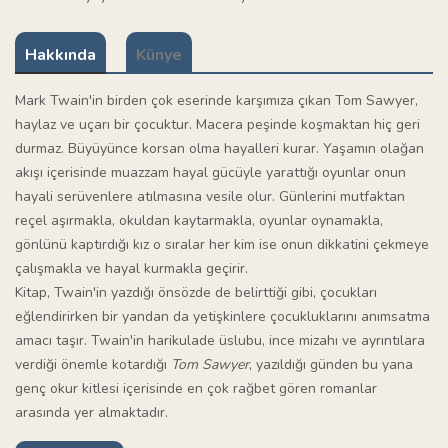
Hakkında
Künye
Mark Twain'in birden çok eserinde karşımıza çıkan Tom Sawyer,
haylaz ve uçarı bir çocuktur. Macera peşinde koşmaktan hiç geri
durmaz. Büyüyünce korsan olma hayalleri kurar. Yaşamın olağan
akışı içerisinde muazzam hayal gücüyle yarattığı oyunlar onun
hayali serüvenlere atılmasına vesile olur. Günlerini mutfaktan
reçel aşırmakla, okuldan kaytarmakla, oyunlar oynamakla,
gönlünü kaptırdığı kız o sıralar her kim ise onun dikkatini çekmeye
çalışmakla ve hayal kurmakla geçirir.
Kitap, Twain'in yazdığı önsözde de belirttiği gibi, çocukları
eğlendirirken bir yandan da yetişkinlere çocukluklarını anımsatma
amacı taşır. Twain'in harikulade üslubu, ince mizahı ve ayrıntılara
verdiği önemle kotardığı
Tom Sawyer
, yazıldığı günden bu yana
genç okur kitlesi içerisinde en çok rağbet gören romanlar
arasında yer almaktadır.